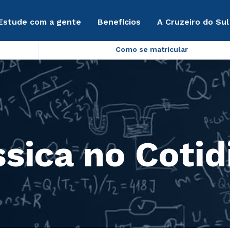
Estude com a gente
Benefícios
A Cruzeiro do Sul
Como se matricular
ssica no Coti