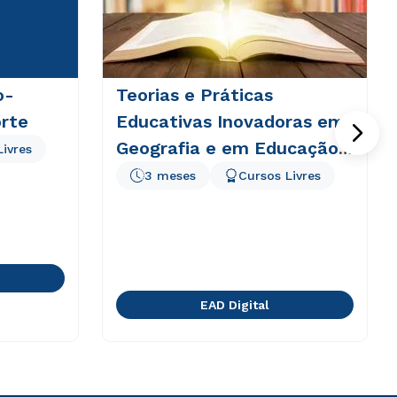
o-
Teorias e Práticas
rte
Educativas Inovadoras em
Geografia e em Educação
Livres
Ambiental
3 meses
Cursos Livres
EAD Digital