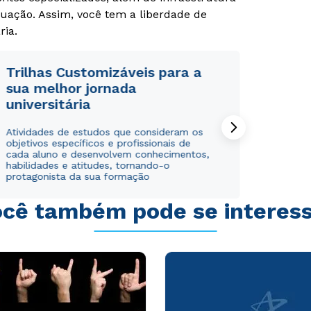
uação. Assim, você tem a liberdade de
Rápido e fácil
Rápido e fácil
WhatsApp
WhatsApp
ria.
ou
ou
Trilhas Customizáveis para a
sua melhor jornada
universitária
Atividades de estudos que consideram os
objetivos específicos e profissionais de
Estou de acordo com a
Estou de acordo com a
Política de Privacidade.
Política de Privacidade.
e
e
cada aluno e desenvolvem conhecimentos,
autorizo que meus dados sejam utilizados para o
autorizo que meus dados sejam utilizados para o
habilidades e atitudes, tornando-o
protagonista da sua formação
envio de conteúdos da Cruzeiro do Sul.
envio de conteúdos da Cruzeiro do Sul.
cê também pode se interes