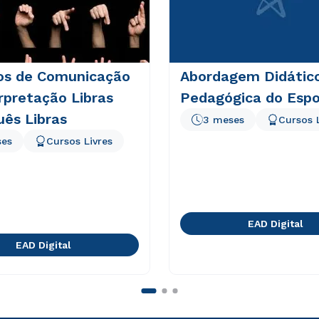
os de Comunicação
Abordagem Didátic
rpretação Libras
Pedagógica do Espo
ês Libras
3 meses
Cursos 
ses
Cursos Livres
EAD Digital
EAD Digital