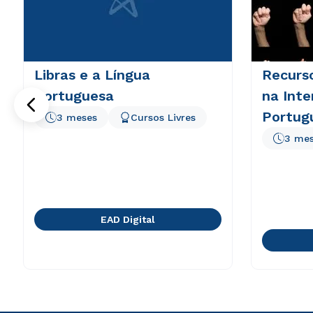
Libras e a Língua
Recurs
Portuguesa
na Inte
Portugu
3 meses
Cursos Livres
3 me
EAD Digital