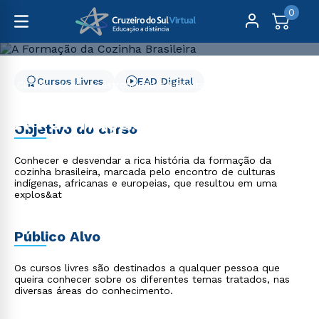
0
Cursos Livres
EAD Digital
Cursos Livres
Gastronomia e Hospitalidade
A Formação da Cozinha Brasileira
A Formação da Cozinha
Objetivo do curso
Brasileira
Conhecer e desvendar a rica história da formação da
cozinha brasileira, marcada pelo encontro de culturas
indígenas, africanas e europeias, que resultou em uma
explos&at
Público Alvo
Os cursos livres são destinados a qualquer pessoa que
queira conhecer sobre os diferentes temas tratados, nas
diversas áreas do conhecimento.