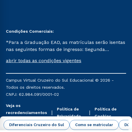
Condições Comerciais:
*Para a Graduação EAD, as matrículas serão isentas
nas seguintes formas de ingresso: Segunda
Graduação, Segunda Graduação 2.0 e Transferência.
abrir todas as condições vigentes
Já para as demais, a taxa de matrícula será de R$
49. *Para a Pós-graduação EAD, as ofertas
mencionadas são referentes aos cursos: Ensino
Campus Virtual Cruzeiro do Sul Educacional © 2026 -
Religioso, Geografia para a Docência e Metodologia
Todos os direitos reservados.
do Ensino de História: Questões Atuais.
CNPJ: 62.984.091/0001-02
Veja os
Política de
Política de
recredenciamentos
Privacidade
Cookies
aqui
Diferenciais Cruzeiro do Sul
Como se matricular
Dúv