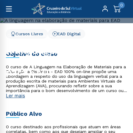
0
Cursos Livres
EAD Digital
Cursos Livres
Educação
A linguagem na elaboração de materiais para EAD
A linguagem na
Objetivo do curso
elaboração de materiais
O curso de A Linguagem na Elaboração de Materiais para a
para EAD
Educação a Distância - EAD 100% on-line propõe uma
abordagem a respeito do uso da linguagem verbal para a
produção escrita de materiais para Ambientes Virtuais de
Aprendizagem (AVA), procurando refletir sobre a sua
importância para o bom desenvolvimento de um curso ou
Ler mais
de uma disciplina em AVA. Nele, você poderá conhecer
estratégias linguísticas que contribuirão para a adequada
produção de materiais que estimulem o processo de
ensino e de aprendizagem em AVA. Ao final do curso, você
Público Alvo
será capaz de aplicar os conceitos abordados em
situações cotidianas na elaboração de materiais para a
EAD em um Ambiente Virtual de Aprendizagem.
O curso destinado aos profissionais que atuam em áreas
correlatas, bem como aos que desejam ampliar o seu