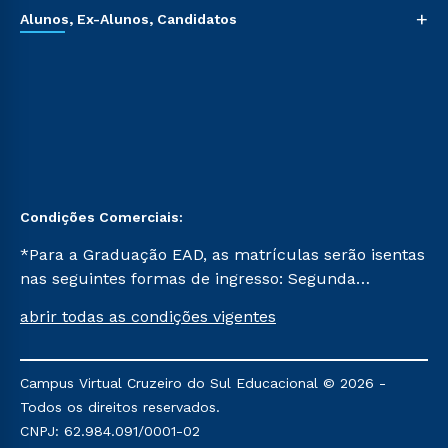
+
Alunos, Ex-Alunos, Candidatos
Condições Comerciais:
*Para a Graduação EAD, as matrículas serão isentas
nas seguintes formas de ingresso: Segunda
Graduação, Segunda Graduação 2.0 e Transferência.
abrir todas as condições vigentes
Já para as demais, a taxa de matrícula será de R$
49. *Para a Pós-graduação EAD, as ofertas
mencionadas são referentes aos cursos: Ensino
Campus Virtual Cruzeiro do Sul Educacional © 2026 -
Religioso, Geografia para a Docência e Metodologia
Todos os direitos reservados.
do Ensino de História: Questões Atuais.
CNPJ: 62.984.091/0001-02