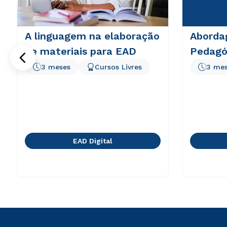
A linguagem na elaboração
Aborda
de materiais para EAD
Pedagó
3 meses
Cursos Livres
3 me
EAD Digital