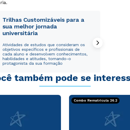
ria.
Trilhas Customizáveis para a
sua melhor jornada
universitária
Rápido e fácil
Rápido e fácil
WhatsApp
WhatsApp
Atividades de estudos que consideram os
objetivos específicos e profissionais de
ou
ou
cada aluno e desenvolvem conhecimentos,
habilidades e atitudes, tornando-o
protagonista da sua formação
cê também pode se interes
Estou de acordo com a
Estou de acordo com a
Política de Privacidade.
Política de Privacidade.
e
e
Combo Rematrícula 26.2
autorizo que meus dados sejam utilizados para o
autorizo que meus dados sejam utilizados para o
envio de conteúdos da Cruzeiro do Sul.
envio de conteúdos da Cruzeiro do Sul.