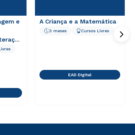
zagem e
A Criança e a Matemática
3 meses
Cursos Livres
nteração
ivres
EAD Digital