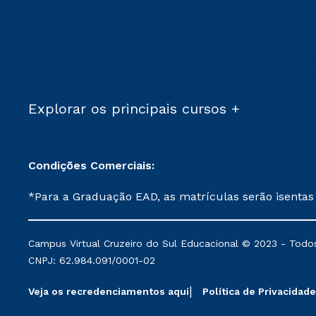
Explorar os principais cursos +
Condições Comerciais:
*Para a Graduação EAD, as matrículas serão isentas
demais, a taxa de matrícula será de R$ 49. *Para a Pós-graduação EAD, as ofertas mencionadas são referentes aos cursos: Ensino Religioso, Geografia para a
Docência e Metodologia do Ensino de História: Questões Atuais. **Semipresencial é um formato do Ensino a Distância. **Descontos 
Campus Virtual Cruzeiro do Sul Educacional © 2023 - Todos
mantidos conforme negociação. Descontos institucio
CNPJ: 62.984.091/0001-02
serviços.
Veja os recredenciamentos aqui
Política de Privacidade