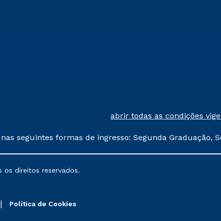
abrir todas as condições vig
 nas seguintes formas de ingresso: Segunda Graduação, S
comerciais oferecidos serão
 os direitos reservados.
nais poderão sofrer alterações nos períodos de rematríc
Política de Cookies