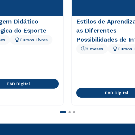
gem Didático-
Estilos de Aprendi
gica do Esporte
as Diferentes
Possibilidades de I
ses
Cursos Livres
em EAD
2 meses
Cursos L
EAD Digital
EAD Digital