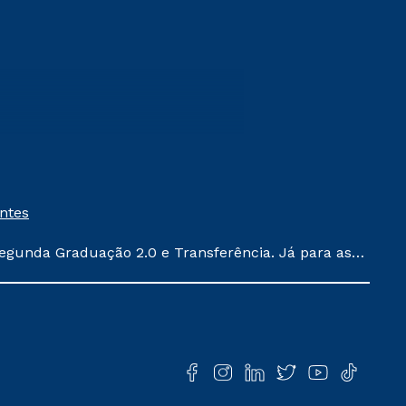
entes
egunda Graduação 2.0 e Transferência. Já para as
ula conforme exposto no contrato de prestação de