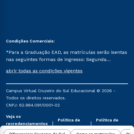
Condições Comerciais:
*Para a Graduação EAD, as matrículas serão isentas
nas seguintes formas de ingresso: Segunda
Graduação, Segunda Graduação 2.0 e Transferência.
abrir todas as condições vigentes
Já para as demais, a taxa de matrícula será de R$
49. *Para a Pós-graduação EAD, as ofertas
mencionadas são referentes aos cursos: Ensino
Campus Virtual Cruzeiro do Sul Educacional © 2026 -
Religioso, Geografia para a Docência e Metodologia
Todos os direitos reservados.
do Ensino de História: Questões Atuais.
CNPJ: 62.984.091/0001-02
Veja os
Política de
Política de
recredenciamentos
Privacidade
Cookies
aqui