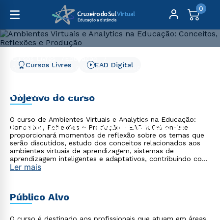
0
Cursos Livres
Educação
Cursos Livres
EAD Digital
Ambientes Virtuais e Analytics na Educação: Conceitos,
Reflexões e Produção
Ambientes Virtuais e
Objetivo do curso
Analytics na Educação:
O curso de Ambientes Virtuais e Analytics na Educação:
Conceitos, Reflexões e
Conceitos, Reflexões e Produção - EAD 100% on-line
proporcionará momentos de reflexão sobre os temas que
Produção
serão discutidos, estudo dos conceitos relacionados aos
ambientes virtuais de aprendizagem, sistemas de
aprendizagem inteligentes e adaptativos, contribuindo com
Ler mais
sua formação continuada e trajetória profissional.
Destinado a todo profissional em qualquer área do saber
que necessita de conhecimento na área da Educação a
Distância.
Público Alvo
O curso é destinado aos profissionais que atuam em áreas