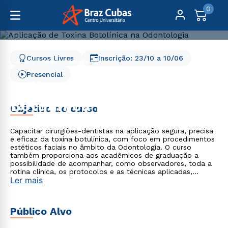
0
Cursos Livres
Inscrição:
23/10
a
10/06
Cursos Livres
Saúde
Aplicação de Toxina Botulínica na Odontologia
Presencial
Aplicação de Toxina
Botulínica na Odontologia
Objetivo do curso
Capacitar cirurgiões-dentistas na aplicação segura, precisa
e eficaz da toxina botulínica, com foco em procedimentos
estéticos faciais no âmbito da Odontologia. O curso
também proporciona aos acadêmicos de graduação a
possibilidade de acompanhar, como observadores, toda a
rotina clínica, os protocolos e as técnicas aplicadas,
Ler mais
enriquecendo sua formação e visão profissional.
Público Alvo