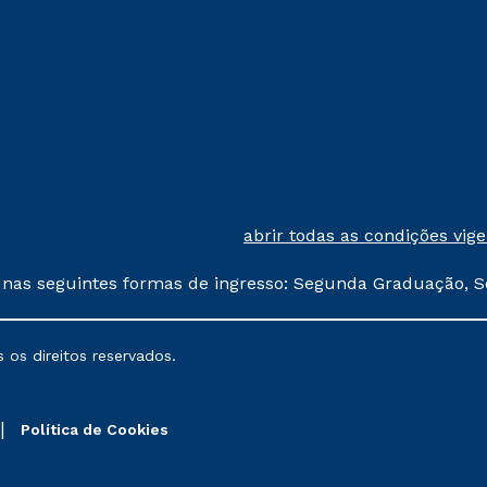
abrir todas as condições vig
 nas seguintes formas de ingresso: Segunda Graduação, S
comerciais oferecidos serão
 os direitos reservados.
nais poderão sofrer alterações nos períodos de rematríc
Política de Cookies