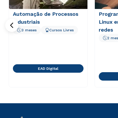
Automação de Processos
Progra
Industriais
Linux 
redes
3 meses
Cursos Livres
2 mes
EAD Digital