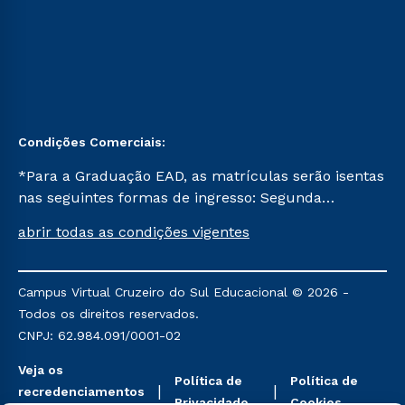
Condições Comerciais:
*Para a Graduação EAD, as matrículas serão isentas
nas seguintes formas de ingresso: Segunda
Graduação, Segunda Graduação 2.0 e Transferência.
abrir todas as condições vigentes
Já para as demais, a taxa de matrícula será de R$
49. *Para a Pós-graduação EAD, as ofertas
mencionadas são referentes aos cursos: Ensino
Campus Virtual Cruzeiro do Sul Educacional © 2026 -
Religioso, Geografia para a Docência e Metodologia
Todos os direitos reservados.
do Ensino de História: Questões Atuais.
CNPJ: 62.984.091/0001-02
Veja os
Política de
Política de
recredenciamentos
Privacidade
Cookies