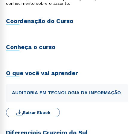
*Eventuais estágios e outras atividades presenciais
conhecimento sobre o assunto.
poderão acontecer em locais definidos pela área
Acadêmica.
Coordenação do Curso
Conheça o curso
O que você vai aprender
AUDITORIA EM TECNOLOGIA DA INFORMAÇÃO
Baixar Ebook
Diferenciais Cruzeiro do Sul