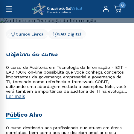
0
Cursos Livres
EAD Digital
Cursos Livres
Engenharia e Tecnologia
Auditoria em Tecnologia da Informação
Auditoria em Tecnologia
Objetivo do curso
da Informação
O curso de Auditoria em Tecnologia da Informação - EXT -
EAD 100% on-line possibilita que você conheça conceitos
importantes da governança empresarial e governança de
TI, tomando como referência o framework COBIT,
utilizando uma abordagem voltada a exemplos. Nele, você
verá também a importância da auditoria de TI na evolução
Ler mais
dos processos da organização. Ao final do curso, você será
capaz de aplicar os conhecimentos adquiridos no curso em
situações cotidianas de Auditorias em Tecnologia da
Informação. Cruzeiro do Sul Virtual mais perto de você! Se
Público Alvo
a sua cidade não possui um polo EAD da Cruzeiro do Sul
Virtual, você pode se matricular no curso Livre desejado
por meio de uma Unidade Virtual de Relacionamento (UVR).
O curso destinado aos profissionais que atuam em áreas
Nesse caso, suas aulas e avaliações serão 100% on-line!*
correlatas, bem como aos que desejam ampliar o seu