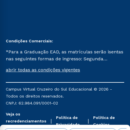
Condições Comerciais:
*Para a Graduação EAD, as matrículas serão isentas
nas seguintes formas de ingresso: Segunda
Graduação, Segunda Graduação 2.0 e Transferência.
abrir todas as condições vigentes
Já para as demais, a taxa de matrícula será de R$
49. *Para a Pós-graduação EAD, as ofertas
mencionadas são referentes aos cursos: Ensino
Campus Virtual Cruzeiro do Sul Educacional © 2026 -
Religioso, Geografia para a Docência e Metodologia
Todos os direitos reservados.
do Ensino de História: Questões Atuais.
CNPJ: 62.984.091/0001-02
Veja os
Política de
Política de
recredenciamentos
Privacidade
Cookies
aqui