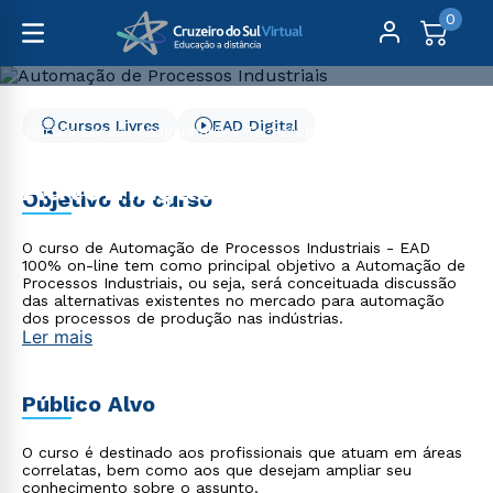
0
Cursos Livres
EAD Digital
Cursos Livres
Engenharia e Tecnologia
Automação de Processos Industriais
Automação de Processos
Objetivo do curso
Industriais
O curso de Automação de Processos Industriais - EAD
100% on-line tem como principal objetivo a Automação de
Processos Industriais, ou seja, será conceituada discussão
das alternativas existentes no mercado para automação
dos processos de produção nas indústrias.
Ler mais
Público Alvo
O curso é destinado aos profissionais que atuam em áreas
correlatas, bem como aos que desejam ampliar seu
conhecimento sobre o assunto.