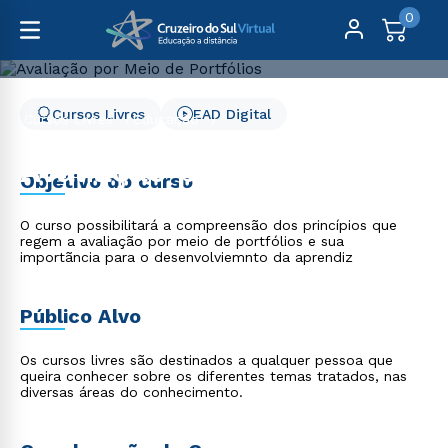
0
Cursos Livres
EAD Digital
Cursos Livres
Educação
Avaliação por Meio de Portfólios
Avaliação por Meio de
Objetivo do curso
Portfólios
O curso possibilitará a compreensão dos princípios que
regem a avaliação por meio de portfólios e sua
importãncia para o desenvolviemnto da aprendiz
Público Alvo
Os cursos livres são destinados a qualquer pessoa que
queira conhecer sobre os diferentes temas tratados, nas
diversas áreas do conhecimento.