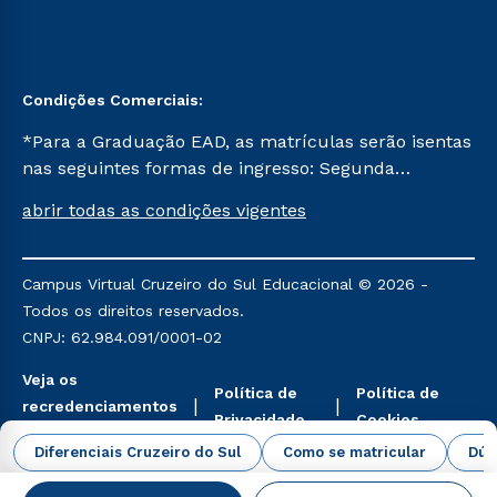
Condições Comerciais:
*Para a Graduação EAD, as matrículas serão isentas
nas seguintes formas de ingresso: Segunda
Graduação, Segunda Graduação 2.0 e Transferência.
abrir todas as condições vigentes
Já para as demais, a taxa de matrícula será de R$
49. *Para a Pós-graduação EAD, as ofertas
mencionadas são referentes aos cursos: Ensino
Campus Virtual Cruzeiro do Sul Educacional © 2026 -
Religioso, Geografia para a Docência e Metodologia
Todos os direitos reservados.
do Ensino de História: Questões Atuais.
CNPJ: 62.984.091/0001-02
Veja os
Política de
Política de
recredenciamentos
Privacidade
Cookies
aqui
Diferenciais Cruzeiro do Sul
Como se matricular
Dúv