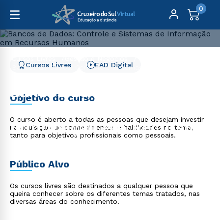
0
Cursos Livres
Gestão e Negócios
Cursos Livres
EAD Digital
Bancos de Dados: Controle e Sistemas de Informação em
Recursos Humanos
Bancos de Dados:
Objetivo do curso
Controle e Sistemas de
O curso é aberto a todas as pessoas que desejam investir
Informação em Recursos
na aquisição de conhecimentos e habilidades no tema,
tanto para objetivos profissionais como pessoais.
Humanos
Público Alvo
Os cursos livres são destinados a qualquer pessoa que
queira conhecer sobre os diferentes temas tratados, nas
diversas áreas do conhecimento.