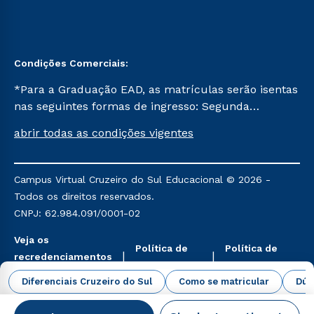
Condições Comerciais:
*Para a Graduação EAD, as matrículas serão isentas
nas seguintes formas de ingresso: Segunda
Graduação, Segunda Graduação 2.0 e Transferência.
abrir todas as condições vigentes
Já para as demais, a taxa de matrícula será de R$
49. *Para a Pós-graduação EAD, as ofertas
mencionadas são referentes aos cursos: Ensino
Campus Virtual Cruzeiro do Sul Educacional © 2026 -
Religioso, Geografia para a Docência e Metodologia
Todos os direitos reservados.
do Ensino de História: Questões Atuais.
CNPJ: 62.984.091/0001-02
Veja os
Política de
Política de
recredenciamentos
Privacidade
Cookies
aqui
Diferenciais Cruzeiro do Sul
Como se matricular
Dúv