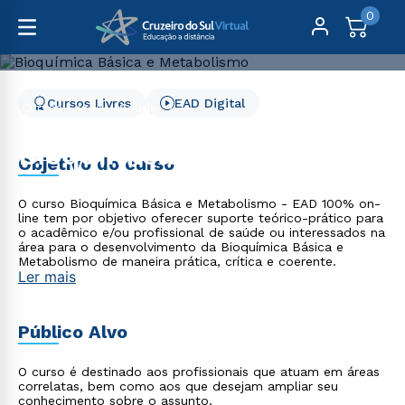
0
Cursos Livres
EAD Digital
Cursos Livres
Saúde
Bioquímica Básica e Metabolismo
Bioquímica Básica e
Objetivo do curso
Metabolismo
O curso Bioquímica Básica e Metabolismo - EAD 100% on-
line tem por objetivo oferecer suporte teórico-prático para
o acadêmico e/ou profissional de saúde ou interessados na
área para o desenvolvimento da Bioquímica Básica e
Metabolismo de maneira prática, crítica e coerente.
Ler mais
Público Alvo
O curso é destinado aos profissionais que atuam em áreas
correlatas, bem como aos que desejam ampliar seu
conhecimento sobre o assunto.