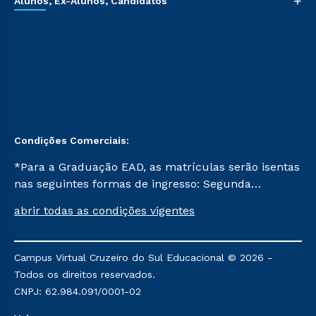
+
Alunos, Ex-Alunos, Candidatos
Condições Comerciais:
*Para a Graduação EAD, as matrículas serão isentas
nas seguintes formas de ingresso: Segunda
Graduação, Segunda Graduação 2.0 e Transferência.
abrir todas as condições vigentes
Já para as demais, a taxa de matrícula será de R$
49. *Para a Pós-graduação EAD, as ofertas
mencionadas são referentes aos cursos: Ensino
Campus Virtual Cruzeiro do Sul Educacional © 2026 -
Religioso, Geografia para a Docência e Metodologia
Todos os direitos reservados.
do Ensino de História: Questões Atuais.
CNPJ: 62.984.091/0001-02