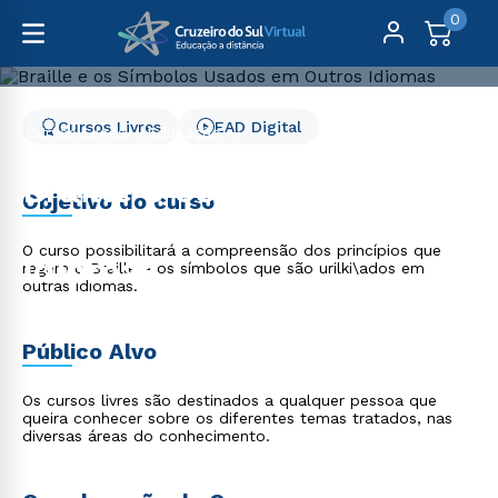
0
Cursos Livres
EAD Digital
Cursos Livres
Educação
Braille e os Símbolos Usados em Outros Idiomas
Braille e os Símbolos
Objetivo do curso
Usados em Outros
O curso possibilitará a compreensão dos princípios que
Idiomas
regem o Braille e os símbolos que são urilki\ados em
outras idiomas.
Público Alvo
Os cursos livres são destinados a qualquer pessoa que
queira conhecer sobre os diferentes temas tratados, nas
diversas áreas do conhecimento.