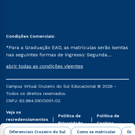
Condições Comerciais:
*Para a Graduação EAD, as matrículas serão isentas
nas seguintes formas de ingresso: Segunda
Graduação, Segunda Graduação 2.0 e Transferência.
abrir todas as condições vigentes
Já para as demais, a taxa de matrícula será de R$
49. *Para a Pós-graduação EAD, as ofertas
mencionadas são referentes aos cursos: Ensino
Campus Virtual Cruzeiro do Sul Educacional © 2026 -
Religioso, Geografia para a Docência e Metodologia
Todos os direitos reservados.
do Ensino de História: Questões Atuais.
CNPJ: 62.984.091/0001-02
Veja os
Política de
Política de
recredenciamentos
Privacidade
Cookies
aqui
Diferenciais Cruzeiro do Sul
Como se matricular
Dúv