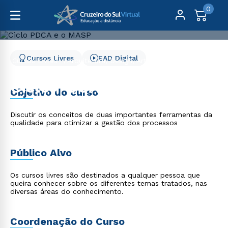
0
Cursos Livres
EAD Digital
Cursos Livres
Arquitetura, Design, Artes e Moda
Ciclo PDCA e o MASP
Ciclo PDCA e o MASP
Objetivo do curso
Discutir os conceitos de duas importantes ferramentas da
qualidade para otimizar a gestão dos processos
Público Alvo
Os cursos livres são destinados a qualquer pessoa que
queira conhecer sobre os diferentes temas tratados, nas
diversas áreas do conhecimento.
Coordenação do Curso