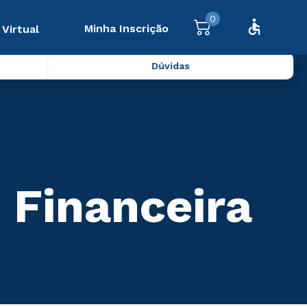
0
Minha Inscrição
 Virtual
Dúvidas
 Financeira