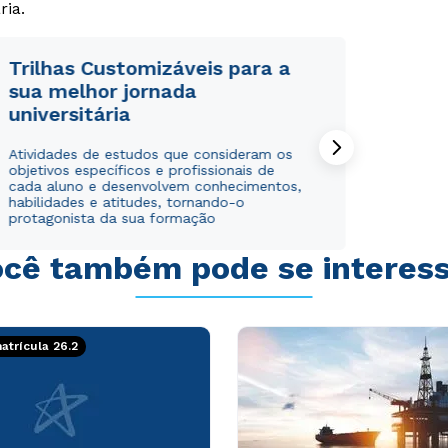
Rápido e fácil
Rápido e fácil
ria.
WhatsApp
WhatsApp
ou
ou
Trilhas Customizáveis para a
sua melhor jornada
universitária
Atividades de estudos que consideram os
objetivos específicos e profissionais de
cada aluno e desenvolvem conhecimentos,
Estou de acordo com a
Estou de acordo com a
Política de Privacidade.
Política de Privacidade.
e
e
habilidades e atitudes, tornando-o
protagonista da sua formação
autorizo que meus dados sejam utilizados para o
autorizo que meus dados sejam utilizados para o
envio de conteúdos da Cruzeiro do Sul.
envio de conteúdos da Cruzeiro do Sul.
cê também pode se interes
trícula 26.2