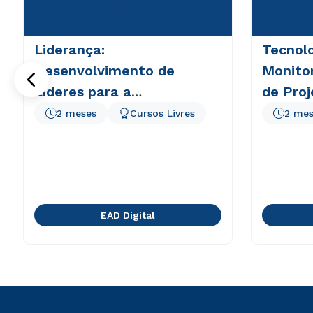
Liderança:
Tecnolo
Desenvolvimento de
Monito
Líderes para a
de Proj
Contemporaneidade
2 meses
Cursos Livres
2 mes
EAD Digital