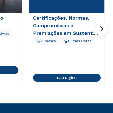
do
Certificações, Normas,
Compromissos e
Premiações em Sustent.
Livres
Empresarial
3 meses
Cursos Livres
EAD Digital