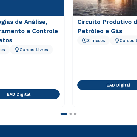
gias de Análise,
Circuito Produtivo 
ramento e Controle
Petróleo e Gás
etos
3 meses
Cursos 
es
Cursos Livres
EAD Digital
EAD Digital