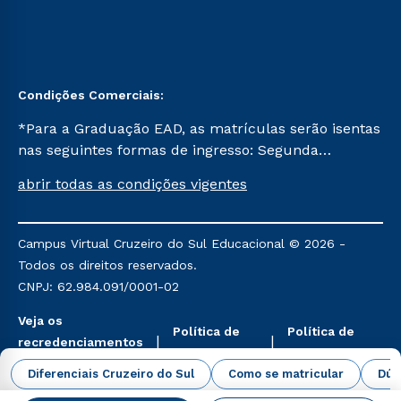
Condições Comerciais:
*Para a Graduação EAD, as matrículas serão isentas
nas seguintes formas de ingresso: Segunda
Graduação, Segunda Graduação 2.0 e Transferência.
abrir todas as condições vigentes
Já para as demais, a taxa de matrícula será de R$
49. *Para a Pós-graduação EAD, as ofertas
mencionadas são referentes aos cursos: Ensino
Campus Virtual Cruzeiro do Sul Educacional © 2026 -
Religioso, Geografia para a Docência e Metodologia
Todos os direitos reservados.
do Ensino de História: Questões Atuais.
CNPJ: 62.984.091/0001-02
Veja os
Política de
Política de
recredenciamentos
Privacidade
Cookies
aqui
Diferenciais Cruzeiro do Sul
Como se matricular
Dúv