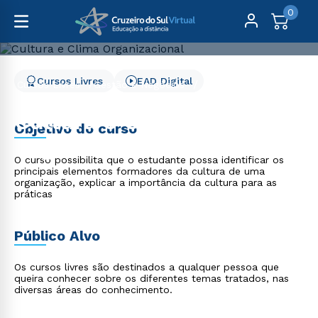
0
Cursos Livres
EAD Digital
Cursos Livres
Gestão e Negócios
Cultura e Clima Organizacional - 2 meses
Cultura e Clima
Objetivo do curso
Organizacional - 2 meses
O curso possibilita que o estudante possa identificar os
principais elementos formadores da cultura de uma
organização, explicar a importância da cultura para as
práticas
Público Alvo
Os cursos livres são destinados a qualquer pessoa que
queira conhecer sobre os diferentes temas tratados, nas
diversas áreas do conhecimento.