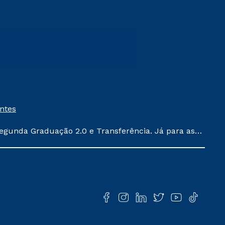
entes
egunda Graduação 2.0 e Transferência. Já para as
ula conforme exposto no contrato de prestação de