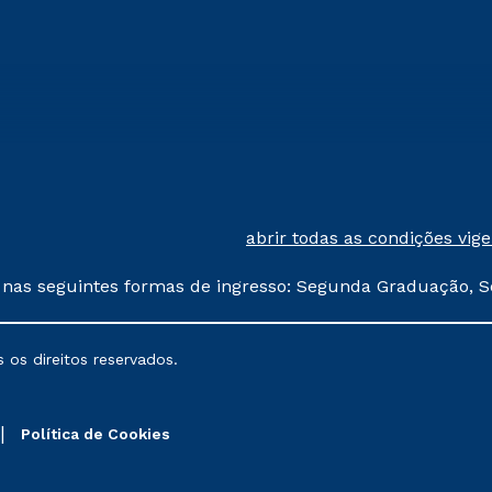
abrir todas as condições vig
 nas seguintes formas de ingresso: Segunda Graduação, S
comerciais oferecidos serão
 os direitos reservados.
nais poderão sofrer alterações nos períodos de rematríc
Política de Cookies