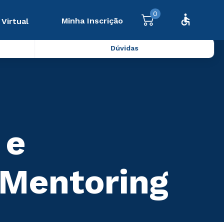
0
Minha Inscrição
 Virtual
Dúvidas
 e
 Mentoring