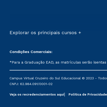
Explorar os principais cursos +
Condições Comerciais:
*Para a Graduação EAD, as matrículas serão isentas
demais, a taxa de matrícula será de R$ 49. *Para a Pós-graduação EAD, as ofertas mencionadas são referentes aos cursos: Ensino Religioso, Geografia para a
Docência e Metodologia do Ensino de História: Questões Atuais. **Semipresencial é um formato do Ensino a Distância. **Descontos 
Campus Virtual Cruzeiro do Sul Educacional © 2023 - Todos
mantidos conforme negociação. Descontos institucio
CNPJ: 62.984.091/0001-02
serviços.
Veja os recredenciamentos aqui
Política de Privacidade