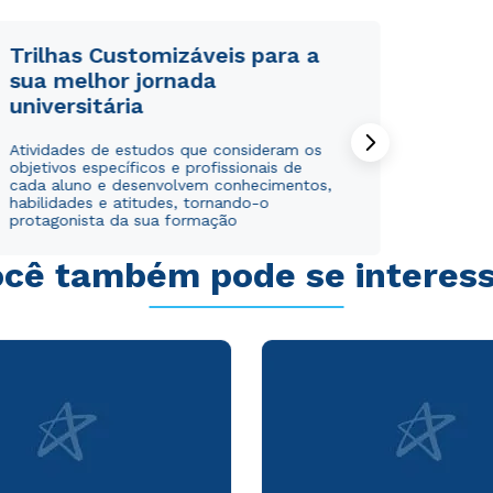
Trilhas Customizáveis para a
sua melhor jornada
universitária
Rápido e fácil
Rápido e fácil
Atividades de estudos que consideram os
WhatsApp
WhatsApp
objetivos específicos e profissionais de
ou
ou
cada aluno e desenvolvem conhecimentos,
habilidades e atitudes, tornando-o
protagonista da sua formação
cê também pode se interes
Estou de acordo com a
Estou de acordo com a
Política de Privacidade.
Política de Privacidade.
e
e
autorizo que meus dados sejam utilizados para o
autorizo que meus dados sejam utilizados para o
envio de conteúdos da Cruzeiro do Sul.
envio de conteúdos da Cruzeiro do Sul.