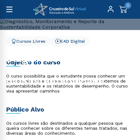
0
Cursos Livres
Gestão e Negócios
Cursos Livres
EAD Digital
Diagnóstico, Monitoramento e Reporte da
Sustentabilidade Corporativa
Diagnóstico,
Objetivo do curso
Monitoramento e Reporte
O curso possibilita que o estudante possa conhecer um
da Sustentabilidade
pouco mais sobre os indicadores internos e externos de
sustentabilidade e os relatórios de desempenho. O curso
Corporativa
visa apresentar caminhos
Público Alvo
Os cursos livres são destinados a qualquer pessoa que
queira conhecer sobre os diferentes temas tratados, nas
diversas áreas do conhecimento.