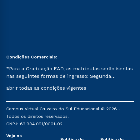
Condições Comerciais:
*Para a Graduação EAD, as matrículas serão isentas
nas seguintes formas de ingresso: Segunda
Graduação, Segunda Graduação 2.0 e Transferência.
abrir todas as condições vigentes
Já para as demais, a taxa de matrícula será de R$
49. *Para a Pós-graduação EAD, as ofertas
mencionadas são referentes aos cursos: Ensino
Campus Virtual Cruzeiro do Sul Educacional © 2026 -
Religioso, Geografia para a Docência e Metodologia
Todos os direitos reservados.
do Ensino de História: Questões Atuais.
CNPJ: 62.984.091/0001-02
Veja os
Política de
Política de