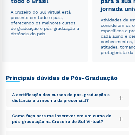
todo o Brasil
para a sua
jornada uni
A Cruzeiro do Sul Virtual está
presente em todo o país,
Atividades de e
oferecendo os melhores cursos
consideram os o
de graduação e pós-graduação a
específicos e pro
distância do país
cada aluno e de
conhecimentos, 
atitudes, tornan
protagonista da
Principais dúvidas de Pós-Graduação
Rápido e fácil
WhatsApp
A certificação dos cursos de pós-graduação a
ou
+
distância é a mesma da presencial?
Sed ut perspiciatis unde omnis iste natus error sit
Como faço para me inscrever em um curso de
+
voluptatem accusantium doloremque laudantium,
pós-graduação na Cruzeiro do Sul Virtual?
totam rem aperiam, eaque ipsa quae ab illo inventore
veritatis et quasi architecto beatae vitae dicta sunt
Sed ut perspiciatis unde omnis iste natus error sit