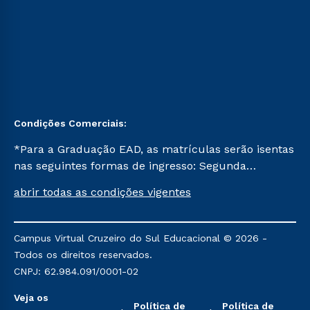
Condições Comerciais:
*Para a Graduação EAD, as matrículas serão isentas
nas seguintes formas de ingresso: Segunda
Graduação, Segunda Graduação 2.0 e Transferência.
abrir todas as condições vigentes
Já para as demais, a taxa de matrícula será de R$
49. *Para a Pós-graduação EAD, as ofertas
mencionadas são referentes aos cursos: Ensino
Campus Virtual Cruzeiro do Sul Educacional © 2026 -
Religioso, Geografia para a Docência e Metodologia
Todos os direitos reservados.
do Ensino de História: Questões Atuais.
CNPJ: 62.984.091/0001-02
Veja os
Política de
Política de