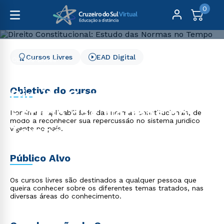
0
Cursos Livres
EAD Digital
Cursos Livres
Direito, Relações Internacionais e Ciência Política
Direito Constitucional: Estudo das Normas no Tempo
Objetivo do curso
Direito Constitucional:
Estudo das Normas no
Dominar a aplicabilidade das normas constitucionais, de
modo a reconhecer sua repercussão no sistema jurídico
Tempo
vigente no país.
Público Alvo
Os cursos livres são destinados a qualquer pessoa que
queira conhecer sobre os diferentes temas tratados, nas
diversas áreas do conhecimento.