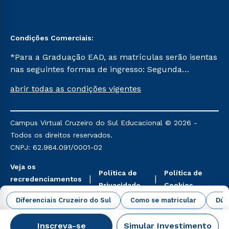
Condições Comerciais:
*Para a Graduação EAD, as matrículas serão isentas
nas seguintes formas de ingresso: Segunda
Graduação, Segunda Graduação 2.0 e Transferência.
abrir todas as condições vigentes
Já para as demais, a taxa de matrícula será de R$
49. *Para a Pós-graduação EAD, as ofertas
mencionadas são referentes aos cursos: Ensino
Campus Virtual Cruzeiro do Sul Educacional © 2026 -
Religioso, Geografia para a Docência e Metodologia
Todos os direitos reservados.
do Ensino de História: Questões Atuais.
CNPJ: 62.984.091/0001-02
Veja os
Política de
Política de
recredenciamentos
Privacidade
Cookies
aqui
Diferenciais Cruzeiro do Sul
Como se matricular
Dúv
Inscreva-se
Simular Investimento