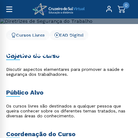
0
Cursos Livres
EAD Digital
Cursos Livres
Engenharia e Tecnologia
Diretrizes de Segurança do Trabalho
Diretrizes de Segurança
Objetivo do curso
do Trabalho
Discutir aspectos elementares para promover a saúde e
segurança dos trabalhadores.
Público Alvo
Os cursos livres são destinados a qualquer pessoa que
queira conhecer sobre os diferentes temas tratados, nas
diversas áreas do conhecimento.
Coordenação do Curso