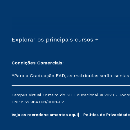
Explorar os principais cursos +
Condições Comerciais:
*Para a Graduação EAD, as matrículas serão isentas
demais, a taxa de matrícula será de R$ 49. *Para a Pós-graduação EAD, as ofertas mencionadas são referentes aos cursos: Ensino Religioso, Geografia para a
Docência e Metodologia do Ensino de História: Questões Atuais. **Semipresencial é um formato do Ensino a Distância. **Descontos 
Campus Virtual Cruzeiro do Sul Educacional © 2023 - Todos
mantidos conforme negociação. Descontos institucio
CNPJ: 62.984.091/0001-02
serviços.
Veja os recredenciamentos aqui
Política de Privacidade