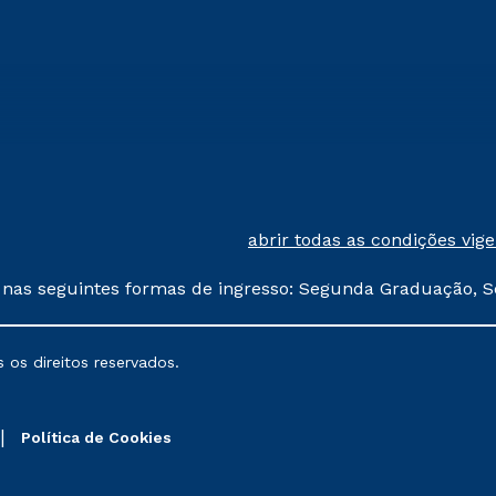
abrir todas as condições vig
 nas seguintes formas de ingresso: Segunda Graduação, S
comerciais oferecidos serão
 os direitos reservados.
nais poderão sofrer alterações nos períodos de rematríc
Política de Cookies