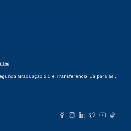
entes
egunda Graduação 2.0 e Transferência. Já para as
ula conforme exposto no contrato de prestação de