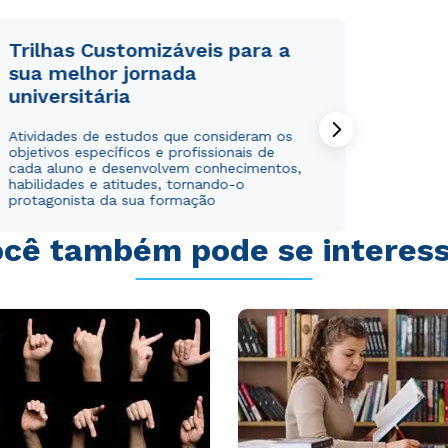
Trilhas Customizáveis para a
sua melhor jornada
universitária
Rápido e fácil
Rápido e fácil
Atividades de estudos que consideram os
WhatsApp
WhatsApp
objetivos específicos e profissionais de
ou
ou
cada aluno e desenvolvem conhecimentos,
habilidades e atitudes, tornando-o
protagonista da sua formação
cê também pode se interes
Estou de acordo com a
Estou de acordo com a
Política de Privacidade.
Política de Privacidade.
e
e
autorizo que meus dados sejam utilizados para o
autorizo que meus dados sejam utilizados para o
envio de conteúdos da Cruzeiro do Sul.
envio de conteúdos da Cruzeiro do Sul.