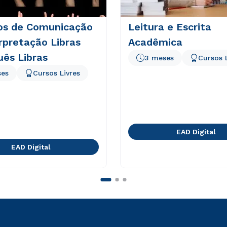
os de Comunicação
Leitura e Escrita
rpretação Libras
Acadêmica
ês Libras
3 meses
Cursos 
ses
Cursos Livres
EAD Digital
EAD Digital