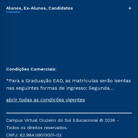
+
Alunos, Ex-Alunos, Candidatos
Condições Comerciais:
*Para a Graduação EAD, as matrículas serão isentas
nas seguintes formas de ingresso: Segunda
Graduação, Segunda Graduação 2.0 e Transferência.
abrir todas as condições vigentes
Já para as demais, a taxa de matrícula será de R$
49. *Para a Pós-graduação EAD, as ofertas
mencionadas são referentes aos cursos: Ensino
Campus Virtual Cruzeiro do Sul Educacional © 2026 -
Religioso, Geografia para a Docência e Metodologia
Todos os direitos reservados.
do Ensino de História: Questões Atuais.
CNPJ: 62.984.091/0001-02