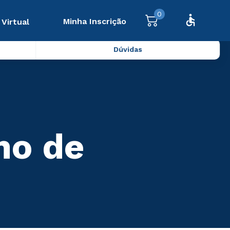
0
Minha Inscrição
 Virtual
Dúvidas
no de