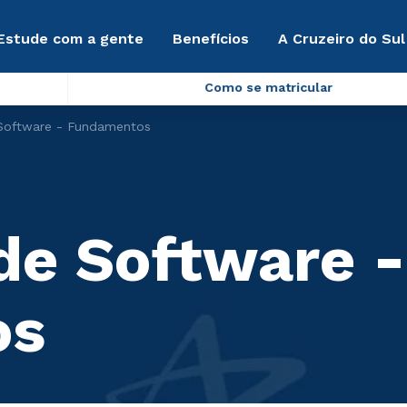
Estude com a gente
Benefícios
A Cruzeiro do Sul
Como se matricular
 Software - Fundamentos
de Software -
os