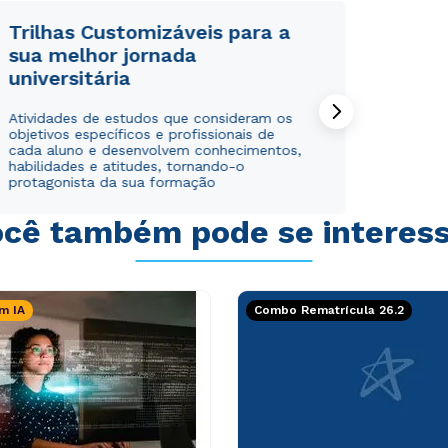
Trilhas Customizáveis para a
sua melhor jornada
universitária
Rápido e fácil
Rápido e fácil
Atividades de estudos que consideram os
WhatsApp
WhatsApp
objetivos específicos e profissionais de
cada aluno e desenvolvem conhecimentos,
ou
ou
habilidades e atitudes, tornando-o
protagonista da sua formação
cê também pode se interes
m IA
Combo Rematrícula 26.2
Estou de acordo com a
Estou de acordo com a
Política de Privacidade.
Política de Privacidade.
e
e
autorizo que meus dados sejam utilizados para o
autorizo que meus dados sejam utilizados para o
envio de conteúdos da Cruzeiro do Sul.
envio de conteúdos da Cruzeiro do Sul.