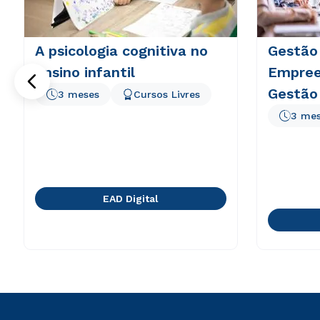
A psicologia cognitiva no
Gestão
ensino infantil
Empree
Gestão
3 meses
Cursos Livres
3 me
EAD Digital