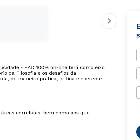
E
s
elicidade - EAD 100% on-line terá como eixo
io da Filosofia e os desafios da
la, de maneira prática, crítica e coerente.
m áreas correlatas, bem como aos que
.