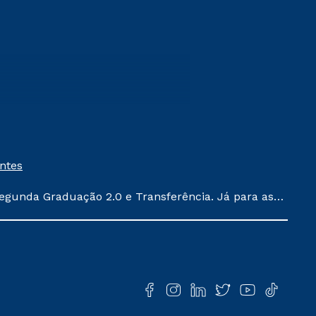
entes
egunda Graduação 2.0 e Transferência. Já para as
ula conforme exposto no contrato de prestação de