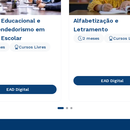
 Educacional e
Alfabetização e
ndedorismo em
Letramento
 Escolar
2 meses
Cursos L
ses
Cursos Livres
EAD Digital
EAD Digital