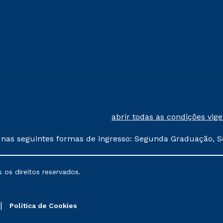
abrir todas as condições vig
 nas seguintes formas de ingresso: Segunda Graduação, S
comerciais oferecidos serão
 os direitos reservados.
nais poderão sofrer alterações nos períodos de rematríc
Política de Cookies