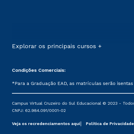
Explorar os principais cursos +
Condições Comerciais:
*Para a Graduação EAD, as matrículas serão isentas
demais, a taxa de matrícula será de R$ 49. *Para a Pós-graduação EAD, as ofertas mencionadas são referentes aos cursos: Ensino Religioso, Geografia para a
Docência e Metodologia do Ensino de História: Questões Atuais. **Semipresencial é um formato do Ensino a Distância. **Descontos 
Campus Virtual Cruzeiro do Sul Educacional © 2023 - Todos
mantidos conforme negociação. Descontos institucio
CNPJ: 62.984.091/0001-02
serviços.
Veja os recredenciamentos aqui
Política de Privacidade