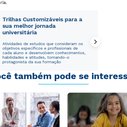
ria.
Trilhas Customizáveis para a
sua melhor jornada
universitária
Rápido e fácil
Rápido e fácil
WhatsApp
WhatsApp
Atividades de estudos que consideram os
objetivos específicos e profissionais de
ou
ou
cada aluno e desenvolvem conhecimentos,
habilidades e atitudes, tornando-o
protagonista da sua formação
cê também pode se interes
Estou de acordo com a
Estou de acordo com a
Política de Privacidade.
Política de Privacidade.
e
e
autorizo que meus dados sejam utilizados para o
autorizo que meus dados sejam utilizados para o
envio de conteúdos da Cruzeiro do Sul.
envio de conteúdos da Cruzeiro do Sul.