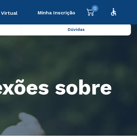
0
Minha Inscrição
 Virtual
Dúvidas
exões sobre