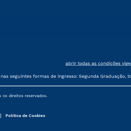
abrir todas as condições vig
 nas seguintes formas de ingresso: Segunda Graduação, S
comerciais oferecidos serão
 os direitos reservados.
nais poderão sofrer alterações nos períodos de rematríc
Política de Cookies