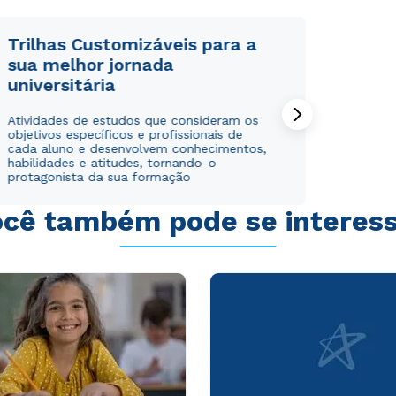
Trilhas Customizáveis para a
sua melhor jornada
universitária
Rápido e fácil
Rápido e fácil
Atividades de estudos que consideram os
WhatsApp
WhatsApp
objetivos específicos e profissionais de
ou
ou
cada aluno e desenvolvem conhecimentos,
habilidades e atitudes, tornando-o
protagonista da sua formação
cê também pode se interes
Estou de acordo com a
Estou de acordo com a
Política de Privacidade.
Política de Privacidade.
e
e
autorizo que meus dados sejam utilizados para o
autorizo que meus dados sejam utilizados para o
envio de conteúdos da Cruzeiro do Sul.
envio de conteúdos da Cruzeiro do Sul.