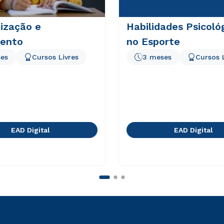
ização e
Habilidades Psicoló
ento
no Esporte
es
Cursos Livres
3 meses
Cursos 
EAD Digital
EAD Digital