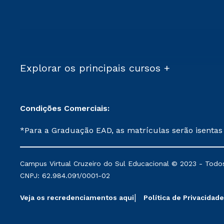
Explorar os principais cursos +
Condições Comerciais:
*Para a Graduação EAD, as matrículas serão isentas
demais, a taxa de matrícula será de R$ 49. *Para a Pós-graduação EAD, as ofertas mencionadas são referentes aos cursos: Ensino Religioso, Geografia para a
Docência e Metodologia do Ensino de História: Questões Atuais. **Semipresencial é um formato do Ensino a Distância. **Descontos 
Campus Virtual Cruzeiro do Sul Educacional © 2023 - Todos
mantidos conforme negociação. Descontos institucio
CNPJ: 62.984.091/0001-02
serviços.
Veja os recredenciamentos aqui
Política de Privacidade