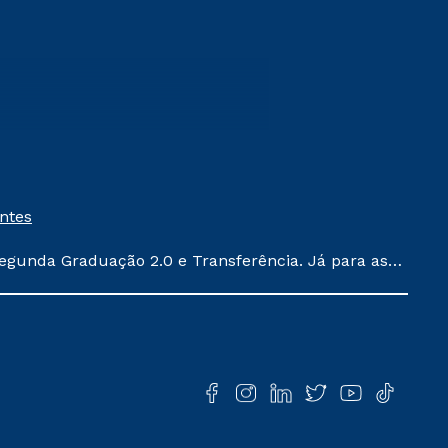
entes
egunda Graduação 2.0 e Transferência. Já para as
ula conforme exposto no contrato de prestação de