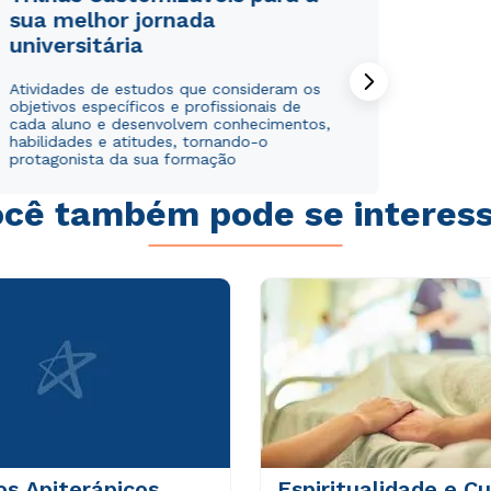
sua melhor jornada
universitária
Atividades de estudos que consideram os
objetivos específicos e profissionais de
cada aluno e desenvolvem conhecimentos,
habilidades e atitudes, tornando-o
protagonista da sua formação
cê também pode se interes
Rápido e fácil
Rápido e fácil
WhatsApp
WhatsApp
ou
ou
Estou de acordo com a
Estou de acordo com a
Política de Privacidade.
Política de Privacidade.
e
e
autorizo que meus dados sejam utilizados para o
autorizo que meus dados sejam utilizados para o
envio de conteúdos da Braz Cubas.
envio de conteúdos da Cruzeiro do Sul.
s Apiterápicos
Espiritualidade e C