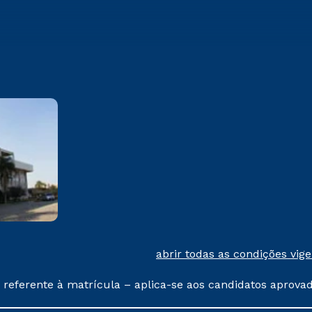
Mogi das Cruzes
Av. Francisco Rodrigues Filho,
1233 Vila Mogilar - Mogi das
Cruzes/SP CEP 08773-380
Saiba mais
abrir todas as condições vig
 referente à matrícula – aplica-se aos candidatos aprova
% de desconto, ambos ingressantes no semestre vigente, 