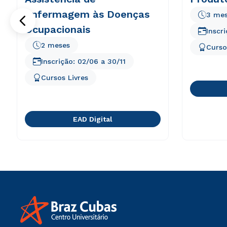
Enfermagem às Doenças
3 me
Ocupacionais
Inscr
2 meses
Curso
Inscrição:
02/06
a
30/11
Cursos Livres
EAD Digital