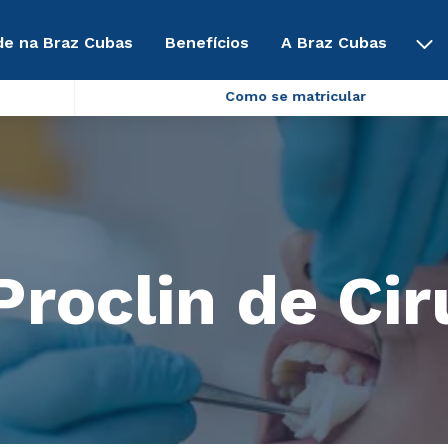
de na Braz Cubas
Benefícios
A Braz Cubas
Como se matricular
roclin de Cir