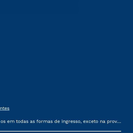
entes
dos em todas as formas de ingresso, exceto na prova
que ainda não tenham efetivado e/ou não tenham