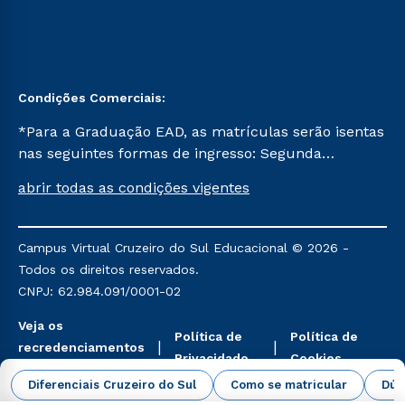
Condições Comerciais:
*Para a Graduação EAD, as matrículas serão isentas
nas seguintes formas de ingresso: Segunda
Graduação, Segunda Graduação 2.0 e Transferência.
abrir todas as condições vigentes
Já para as demais, a taxa de matrícula será de R$
49. *Para a Pós-graduação EAD, as ofertas
mencionadas são referentes aos cursos: Ensino
Campus Virtual Cruzeiro do Sul Educacional © 2026 -
Religioso, Geografia para a Docência e Metodologia
Todos os direitos reservados.
do Ensino de História: Questões Atuais.
CNPJ: 62.984.091/0001-02
Veja os
Política de
Política de
recredenciamentos
Privacidade
Cookies
aqui
Diferenciais Cruzeiro do Sul
Como se matricular
Dúv