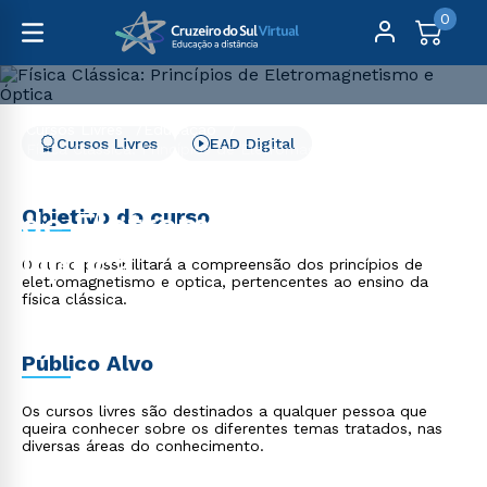
0
Cursos Livres
Educação
Cursos Livres
EAD Digital
Física Clássica: Princípios de Eletromagnetismo e Óptica
Física Clássica: Princípios
Objetivo do curso
de Eletromagnetismo e
Óptica
O curso possibilitará a compreensão dos princípios de
eletromagnetismo e optica, pertencentes ao ensino da
física clássica.
Público Alvo
Os cursos livres são destinados a qualquer pessoa que
queira conhecer sobre os diferentes temas tratados, nas
diversas áreas do conhecimento.