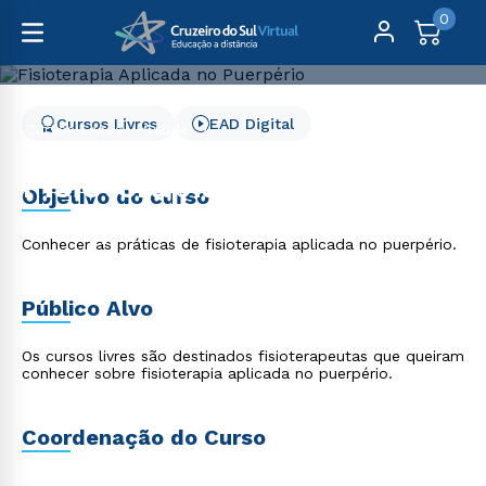
0
Cursos Livres
EAD Digital
Cursos Livres
Saúde
Fisioterapia Aplicada no Puerpério
Fisioterapia Aplicada no
Objetivo do curso
Puerpério
Conhecer as práticas de fisioterapia aplicada no puerpério.
Público Alvo
Os cursos livres são destinados fisioterapeutas que queiram
conhecer sobre fisioterapia aplicada no puerpério.
Coordenação do Curso