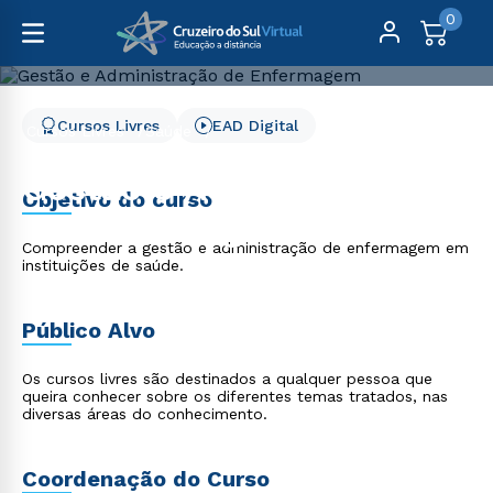
0
Cursos Livres
EAD Digital
Cursos Livres
Saúde
Gestão e Administração de Enfermagem
Gestão e Administração
Objetivo do curso
de Enfermagem
Compreender a gestão e administração de enfermagem em
instituições de saúde.
Público Alvo
Os cursos livres são destinados a qualquer pessoa que
queira conhecer sobre os diferentes temas tratados, nas
diversas áreas do conhecimento.
Coordenação do Curso