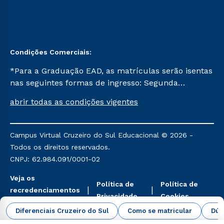
Condições Comerciais:
*Para a Graduação EAD, as matrículas serão isentas
nas seguintes formas de ingresso: Segunda
Graduação, Segunda Graduação 2.0 e Transferência.
abrir todas as condições vigentes
Já para as demais, a taxa de matrícula será de R$
49. *Para a Pós-graduação EAD, as ofertas
mencionadas são referentes aos cursos: Ensino
Campus Virtual Cruzeiro do Sul Educacional © 2026 -
Religioso, Geografia para a Docência e Metodologia
Todos os direitos reservados.
do Ensino de História: Questões Atuais.
CNPJ: 62.984.091/0001-02
Veja os
Política de
Política de
recredenciamentos
Privacidade
Cookies
aqui
Diferenciais Cruzeiro do Sul
Como se matricular
Dúv