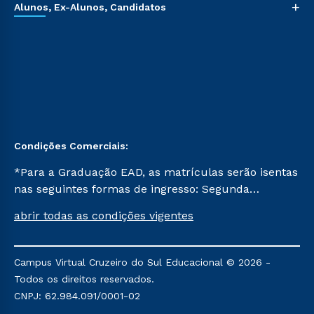
+
Alunos, Ex-Alunos, Candidatos
Condições Comerciais:
*Para a Graduação EAD, as matrículas serão isentas
nas seguintes formas de ingresso: Segunda
Graduação, Segunda Graduação 2.0 e Transferência.
abrir todas as condições vigentes
Já para as demais, a taxa de matrícula será de R$
49. *Para a Pós-graduação EAD, as ofertas
mencionadas são referentes aos cursos: Ensino
Campus Virtual Cruzeiro do Sul Educacional © 2026 -
Religioso, Geografia para a Docência e Metodologia
Todos os direitos reservados.
do Ensino de História: Questões Atuais.
CNPJ: 62.984.091/0001-02