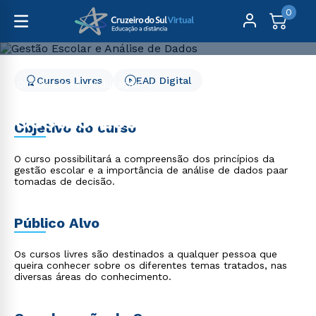
0
Cursos Livres
EAD Digital
Cursos Livres
Educação
Gestão Escolar e Análise de Dados
Gestão Escolar e Análise
Objetivo do curso
de Dados
O curso possibilitará a compreensão dos princípios da
gestão escolar e a importância de análise de dados paar
tomadas de decisão.
Público Alvo
Os cursos livres são destinados a qualquer pessoa que
queira conhecer sobre os diferentes temas tratados, nas
diversas áreas do conhecimento.