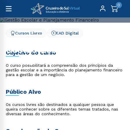
0
Cursos Livres
EAD Digital
Cursos Livres
Educação
Gestão Escolar e Planejamento Financeiro
Gestão Escolar e
Objetivo do curso
Planejamento Financeiro
O curso possibilitará a compreensão dos princípios da
gestão escolar e a importância do planejamento financeiro
para a gestão de um negócio.
Público Alvo
Os cursos livres são destinados a qualquer pessoa que
queira conhecer sobre os diferentes temas tratados, nas
diversas áreas do conhecimento.