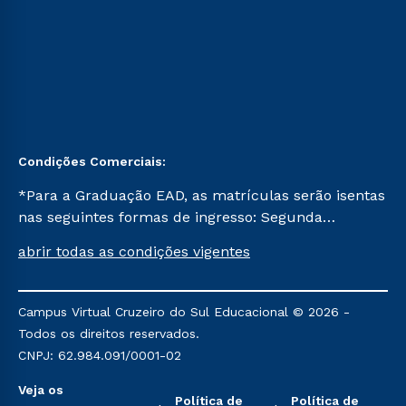
Condições Comerciais:
*Para a Graduação EAD, as matrículas serão isentas
nas seguintes formas de ingresso: Segunda
Graduação, Segunda Graduação 2.0 e Transferência.
abrir todas as condições vigentes
Já para as demais, a taxa de matrícula será de R$
49. *Para a Pós-graduação EAD, as ofertas
mencionadas são referentes aos cursos: Ensino
Campus Virtual Cruzeiro do Sul Educacional © 2026 -
Religioso, Geografia para a Docência e Metodologia
Todos os direitos reservados.
do Ensino de História: Questões Atuais.
CNPJ: 62.984.091/0001-02
Veja os
Política de
Política de