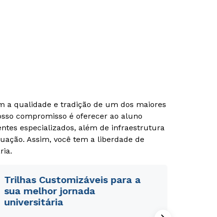
om a qualidade e tradição de um dos maiores
Nosso compromisso é oferecer ao aluno
tes especializados, além de infraestrutura
Rápido e fácil
Rápido e fácil
uação. Assim, você tem a liberdade de
WhatsApp
WhatsApp
ria.
ou
ou
Trilhas Customizáveis para a
sua melhor jornada
universitária