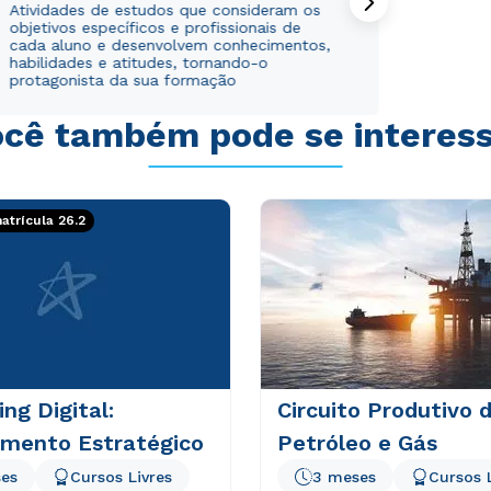
Atividades de estudos que consideram os
objetivos específicos e profissionais de
Estou de acordo com a
Estou de acordo com a
Política de Privacidade.
Política de Privacidade.
e
e
cada aluno e desenvolvem conhecimentos,
autorizo que meus dados sejam utilizados para o
autorizo que meus dados sejam utilizados para o
habilidades e atitudes, tornando-o
envio de conteúdos da Cruzeiro do Sul.
envio de conteúdos da Cruzeiro do Sul.
protagonista da sua formação
cê também pode se interes
trícula 26.2
ng Digital:
Circuito Produtivo 
amento Estratégico
Petróleo e Gás
es
Cursos Livres
3 meses
Cursos 