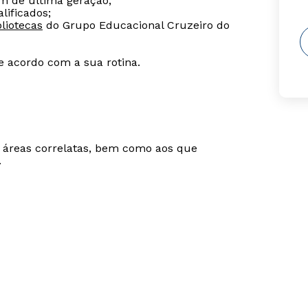
m de última geração;
lificados;
liotecas
do Grupo Educacional Cruzeiro do
de acordo com a sua rotina.
m áreas correlatas, bem como aos que
.