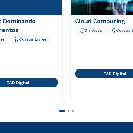
: Dominando
Cloud Computing
mentos
3 meses
Cursos 
es
Cursos Livres
EAD Digital
EAD Digital