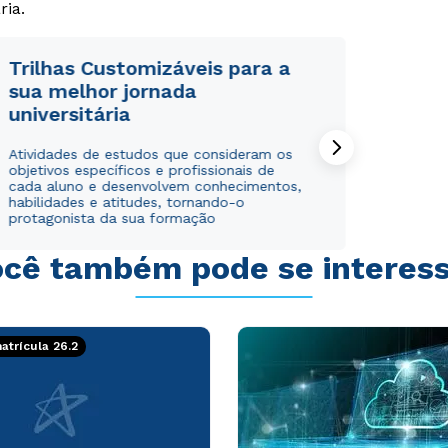
Rápido e fácil
Rápido e fácil
ria.
WhatsApp
WhatsApp
ou
ou
Trilhas Customizáveis para a
sua melhor jornada
universitária
Atividades de estudos que consideram os
objetivos específicos e profissionais de
cada aluno e desenvolvem conhecimentos,
Estou de acordo com a
Estou de acordo com a
Política de Privacidade.
Política de Privacidade.
e
e
habilidades e atitudes, tornando-o
protagonista da sua formação
autorizo que meus dados sejam utilizados para o
autorizo que meus dados sejam utilizados para o
envio de conteúdos da Cruzeiro do Sul.
envio de conteúdos da Cruzeiro do Sul.
cê também pode se interes
trícula 26.2