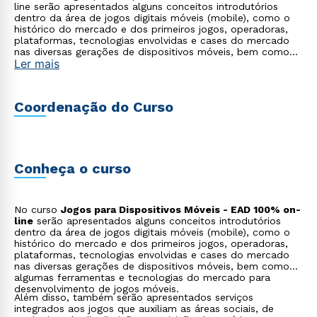
line serão apresentados alguns conceitos introdutórios
dentro da área de jogos digitais móveis (mobile), como o
histórico do mercado e dos primeiros jogos, operadoras,
plataformas, tecnologias envolvidas e cases do mercado
nas diversas gerações de dispositivos móveis, bem como
Ler mais
algumas ferramentas e tecnologias do mercado para
desenvolvimento de jogos móveis. Além disso, também
serão apresentados serviços integrados aos jogos que
auxiliam as áreas sociais, de marketing, de distribuição e
Coordenação do Curso
aquisição de usuários.
Conheça o curso
No curso
Jogos para Dispositivos Móveis - EAD 100% on-
line
serão apresentados alguns conceitos introdutórios
dentro da área de jogos digitais móveis (mobile), como o
histórico do mercado e dos primeiros jogos, operadoras,
plataformas, tecnologias envolvidas e cases do mercado
nas diversas gerações de dispositivos móveis, bem como
algumas ferramentas e tecnologias do mercado para
desenvolvimento de jogos móveis.
Além disso, também serão apresentados serviços
integrados aos jogos que auxiliam as áreas sociais, de