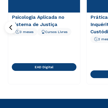
Psicologia Aplicada no
Prática
Sistema de Justiça
Inquéri
Custód
3 meses
Cursos Livres
2 mes
EAD Digital