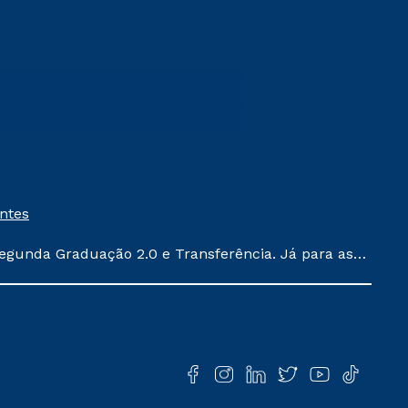
entes
egunda Graduação 2.0 e Transferência. Já para as
ula conforme exposto no contrato de prestação de