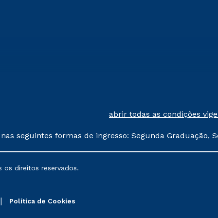
abrir todas as condições vig
 nas seguintes formas de ingresso: Segunda Graduação, S
comerciais oferecidos serão
 os direitos reservados.
nais poderão sofrer alterações nos períodos de rematríc
Política de Cookies