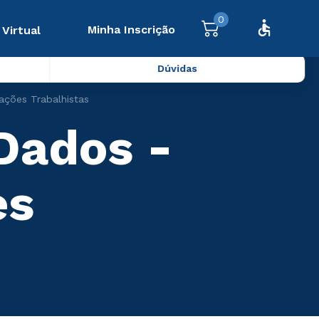
0
Minha Inscrição
 Virtual
Dúvidas
ações Trabalhistas
 Dados -
es