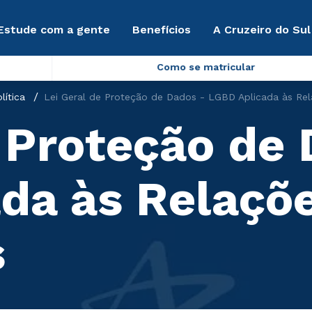
Estude com a gente
Benefícios
A Cruzeiro do Sul
Como se matricular
lítica
Lei Geral de Proteção de Dados - LGBD Aplicada às Rel
e Proteção de
da às Relaçõ
s