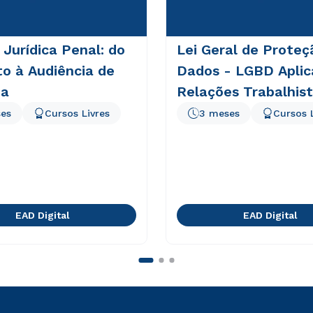
 Jurídica Penal: do
Lei Geral de Proteç
to à Audiência de
Dados - LGBD Aplic
ia
Relações Trabalhis
es
Cursos Livres
3 meses
Cursos 
EAD Digital
EAD Digital