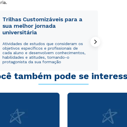
ria.
Trilhas Customizáveis para a
sua melhor jornada
universitária
Rápido e fácil
Rápido e fácil
WhatsApp
WhatsApp
Atividades de estudos que consideram os
objetivos específicos e profissionais de
ou
ou
cada aluno e desenvolvem conhecimentos,
habilidades e atitudes, tornando-o
protagonista da sua formação
cê também pode se interes
Estou de acordo com a
Estou de acordo com a
Política de Privacidade.
Política de Privacidade.
e
e
autorizo que meus dados sejam utilizados para o
autorizo que meus dados sejam utilizados para o
envio de conteúdos da Cruzeiro do Sul.
envio de conteúdos da Cruzeiro do Sul.