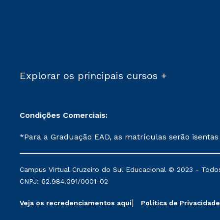
Explorar os principais cursos +
Condições Comerciais:
*Para a Graduação EAD, as matrículas serão isentas
demais, a taxa de matrícula será de R$ 49. *Para a Pós-graduação EAD, as ofertas mencionadas são referentes aos cursos: Ensino Religioso, Geografia para a
Docência e Metodologia do Ensino de História: Questões Atuais. **Semipresencial é um formato do Ensino a Distância. **Descontos 
Campus Virtual Cruzeiro do Sul Educacional © 2023 - Todos
mantidos conforme negociação. Descontos institucio
CNPJ: 62.984.091/0001-02
serviços.
Veja os recredenciamentos aqui
Política de Privacidade