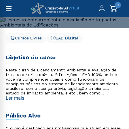
0
Cursos Livres
Engenharia e Tecnologia
Cursos Livres
EAD Digital
Licenciamento Ambiental e Avaliação de Impactos
Ambientais de Edificações
Licenciamento Ambiental
Objetivo do curso
e Avaliação de Impactos
Neste curso de Licenciamento Ambiental e Avaliação de
Ambientais de
Impactos Ambientais de Edificações - EAD 100% on-line
você irá compreender quais e como funcionam os
Edificações
princípios básicos do sistema de licenciamento ambiental
brasileiro, como licença prévia, legislação ambiental,
estudo de impacto ambiental e etc., bem como
Ler mais
documentos para licença prévia, monitoramento ambiental,
avaliação de passivos ambientais e etc.
Público Alvo
O curso é destinado aos profissionais que atuam em áreas