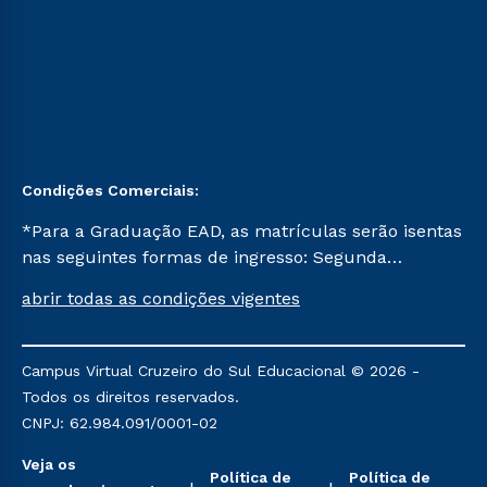
Condições Comerciais:
*Para a Graduação EAD, as matrículas serão isentas
nas seguintes formas de ingresso: Segunda
Graduação, Segunda Graduação 2.0 e Transferência.
abrir todas as condições vigentes
Já para as demais, a taxa de matrícula será de R$
49. *Para a Pós-graduação EAD, as ofertas
mencionadas são referentes aos cursos: Ensino
Campus Virtual Cruzeiro do Sul Educacional © 2026 -
Religioso, Geografia para a Docência e Metodologia
Todos os direitos reservados.
do Ensino de História: Questões Atuais.
CNPJ: 62.984.091/0001-02
Veja os
Política de
Política de