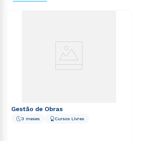
voluptas sit aspernatur aut odit aut fugit, sed quia
consequuntur magni dolores eos qui ratione
voluptatem sequi nesciunt.
Gestão de Obras
3 meses
Cursos Livres