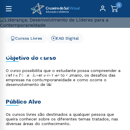
0
Cursos Livres
Gestão e Negócios
Cursos Livres
EAD Digital
Liderança: Desenvolvimento de Líderes para a
Contemporaneidade
Liderança:
Objetivo do curso
Desenvolvimento de
O curso possibilita que o estudante possa compreender a
Líderes para a
definição de desenvolvimento humano, os desafios das
empresas na contemporaneidade e como ocorre o
Contemporaneidade
desenvolvimento de l&i
Público Alvo
Os cursos livres são destinados a qualquer pessoa que
queira conhecer sobre os diferentes temas tratados, nas
diversas áreas do conhecimento.