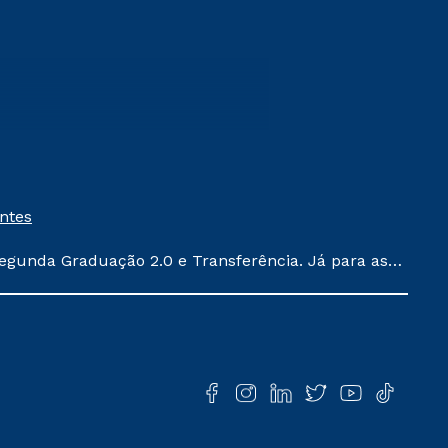
entes
egunda Graduação 2.0 e Transferência. Já para as
ula conforme exposto no contrato de prestação de