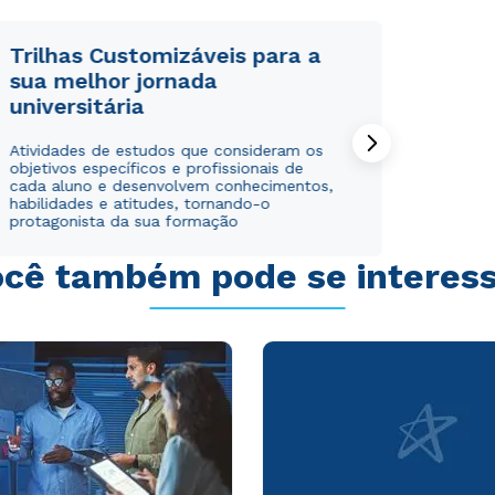
Trilhas Customizáveis para a
sua melhor jornada
universitária
Rápido e fácil
Rápido e fácil
Atividades de estudos que consideram os
WhatsApp
WhatsApp
objetivos específicos e profissionais de
ou
ou
cada aluno e desenvolvem conhecimentos,
habilidades e atitudes, tornando-o
protagonista da sua formação
cê também pode se interes
Estou de acordo com a
Estou de acordo com a
Política de Privacidade.
Política de Privacidade.
e
e
autorizo que meus dados sejam utilizados para o
autorizo que meus dados sejam utilizados para o
envio de conteúdos da Cruzeiro do Sul.
envio de conteúdos da Cruzeiro do Sul.