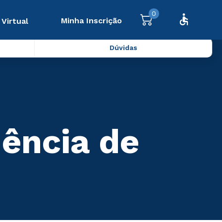
0
Minha Inscrição
 Virtual
Dúvidas
ência de