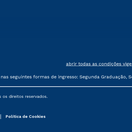
abrir todas as condições vig
 nas seguintes formas de ingresso: Segunda Graduação, S
comerciais oferecidos serão
 os direitos reservados.
nais poderão sofrer alterações nos períodos de rematríc
Política de Cookies