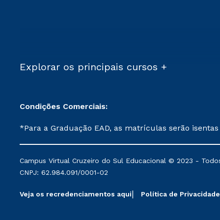
Explorar os principais cursos +
Condições Comerciais:
*Para a Graduação EAD, as matrículas serão isentas
demais, a taxa de matrícula será de R$ 49. *Para a Pós-graduação EAD, as ofertas mencionadas são referentes aos cursos: Ensino Religioso, Geografia para a
Docência e Metodologia do Ensino de História: Questões Atuais. **Semipresencial é um formato do Ensino a Distância. **Descontos 
Campus Virtual Cruzeiro do Sul Educacional © 2023 - Todos
mantidos conforme negociação. Descontos institucio
CNPJ: 62.984.091/0001-02
serviços.
Veja os recredenciamentos aqui
Política de Privacidade