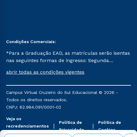
Condições Comerciais:
*Para a Graduação EAD, as matrículas serão isentas
nas seguintes formas de ingresso: Segunda
Graduação, Segunda Graduação 2.0 e Transferência.
abrir todas as condições vigentes
Já para as demais, a taxa de matrícula será de R$
49. *Para a Pós-graduação EAD, as ofertas
mencionadas são referentes aos cursos: Ensino
Campus Virtual Cruzeiro do Sul Educacional © 2026 -
Religioso, Geografia para a Docência e Metodologia
Todos os direitos reservados.
do Ensino de História: Questões Atuais.
CNPJ: 62.984.091/0001-02
Veja os
Política de
Política de
recredenciamentos
Privacidade
Cookies
aqui