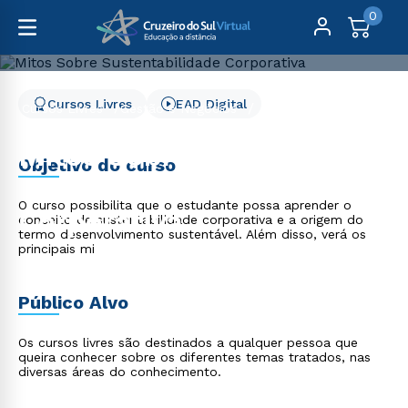
0
Cursos Livres
EAD Digital
Cursos Livres
Gestão e Negócios
Mitos Sobre Sustentabilidade Corporativa
Mitos Sobre
Objetivo do curso
Sustentabilidade
O curso possibilita que o estudante possa aprender o
Corporativa
conceito de sustentabilidade corporativa e a origem do
termo desenvolvimento sustentável. Além disso, verá os
principais mi
Público Alvo
Os cursos livres são destinados a qualquer pessoa que
queira conhecer sobre os diferentes temas tratados, nas
diversas áreas do conhecimento.