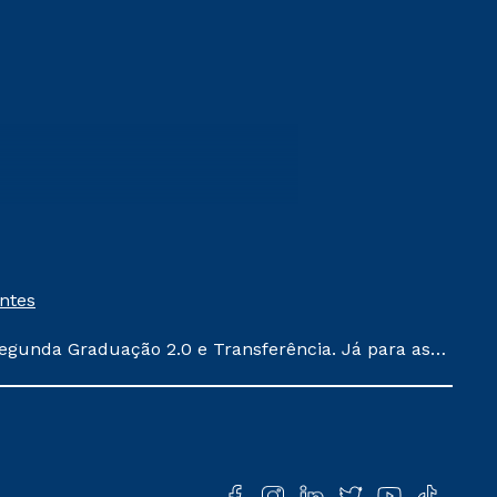
entes
egunda Graduação 2.0 e Transferência. Já para as
ula conforme exposto no contrato de prestação de