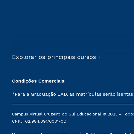
Explorar os principais cursos +
Condições Comerciais:
*Para a Graduação EAD, as matrículas serão isentas
demais, a taxa de matrícula será de R$ 49. *Para a Pós-graduação EAD, as ofertas mencionadas são referentes aos cursos: Ensino Religioso, Geografia para a
Docência e Metodologia do Ensino de História: Questões Atuais. **Semipresencial é um formato do Ensino a Distância. **Descontos 
Campus Virtual Cruzeiro do Sul Educacional © 2023 - Todos
mantidos conforme negociação. Descontos institucio
CNPJ: 62.984.091/0001-02
serviços.