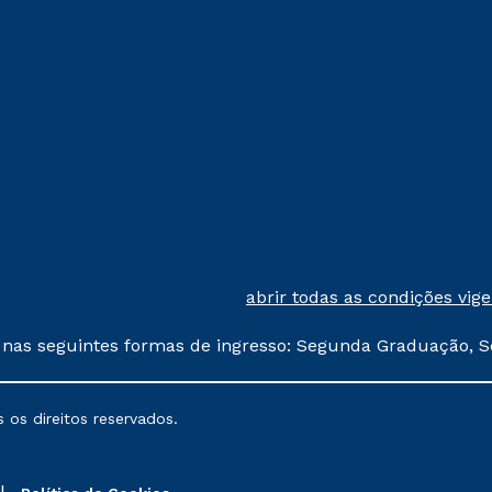
abrir todas as condições vig
 nas seguintes formas de ingresso: Segunda Graduação, S
comerciais oferecidos serão
 os direitos reservados.
nais poderão sofrer alterações nos períodos de rematríc