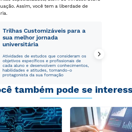
uação. Assim, você tem a liberdade de
ria.
Trilhas Customizáveis para a
sua melhor jornada
universitária
Rápido e fácil
Rápido e fácil
WhatsApp
WhatsApp
Atividades de estudos que consideram os
ou
ou
objetivos específicos e profissionais de
cada aluno e desenvolvem conhecimentos,
habilidades e atitudes, tornando-o
protagonista da sua formação
cê também pode se interes
Estou de acordo com a
Estou de acordo com a
Política de Privacidade.
Política de Privacidade.
e
e
autorizo que meus dados sejam utilizados para o
autorizo que meus dados sejam utilizados para o
envio de conteúdos da Cruzeiro do Sul.
envio de conteúdos da Cruzeiro do Sul.