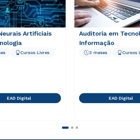
eurais Artificiais
Auditoria em Tecno
nologia
Informação
ses
Cursos Livres
3 meses
Cursos 
EAD Digital
EAD Digital