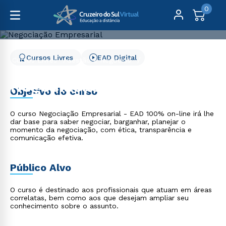
0
Cursos Livres
EAD Digital
Cursos Livres
Gestão e Negócios
Negociação Empresarial
Negociação Empresarial
Objetivo do curso
O curso Negociação Empresarial - EAD 100% on-line irá lhe
dar base para saber negociar, barganhar, planejar o
momento da negociação, com ética, transparência e
comunicação efetiva.
Público Alvo
O curso é destinado aos profissionais que atuam em áreas
correlatas, bem como aos que desejam ampliar seu
conhecimento sobre o assunto.