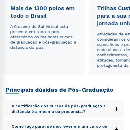
Mais de 1300 polos em
Trilhas Cus
todo o Brasil
para a sua
jornada uni
A Cruzeiro do Sul Virtual está
presente em todo o país,
Atividades de e
oferecendo os melhores cursos
consideram os o
de graduação e pós-graduação a
específicos e pro
distância do país
cada aluno e de
conhecimentos, 
atitudes, tornan
protagonista da
Principais dúvidas de Pós-Graduação
Rápido e fácil
WhatsApp
ou
A certificação dos cursos de pós-graduação a
+
distância é a mesma da presencial?
Sed ut perspiciatis unde omnis iste natus error sit
Como faço para me inscrever em um curso de
+
voluptatem accusantium doloremque laudantium,