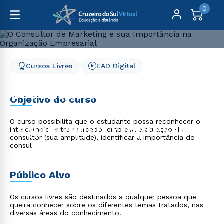
0
Cursos Livres
Gestão e Negócios
Cursos Livres
EAD Digital
O Consultor de Marketing e sua Importância na
Organização Empresarial
O Consultor de Marketing
Objetivo do curso
e sua Importância na
O curso possibilita que o estudante possa reconhecer o
Organização Empresarial
intercâmbio entre mercado, empresa e atuação do
consultor (sua amplitude), identificar a importância do
consul
Público Alvo
Os cursos livres são destinados a qualquer pessoa que
queira conhecer sobre os diferentes temas tratados, nas
diversas áreas do conhecimento.