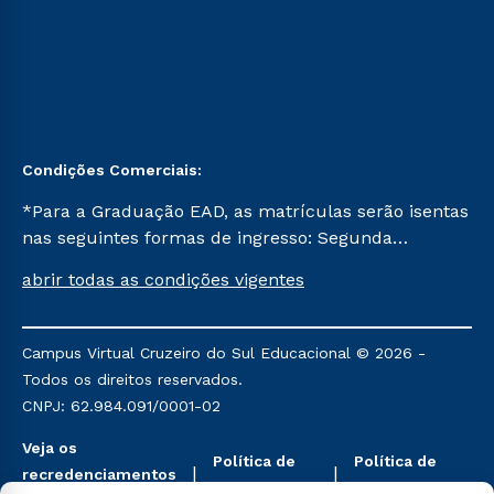
Condições Comerciais:
*Para a Graduação EAD, as matrículas serão isentas
nas seguintes formas de ingresso: Segunda
Graduação, Segunda Graduação 2.0 e Transferência.
abrir todas as condições vigentes
Já para as demais, a taxa de matrícula será de R$
49. *Para a Pós-graduação EAD, as ofertas
mencionadas são referentes aos cursos: Ensino
Campus Virtual Cruzeiro do Sul Educacional © 2026 -
Religioso, Geografia para a Docência e Metodologia
Todos os direitos reservados.
do Ensino de História: Questões Atuais.
CNPJ: 62.984.091/0001-02
Veja os
Política de
Política de
recredenciamentos
Privacidade
Cookies