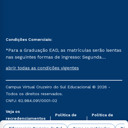
Condições Comerciais:
*Para a Graduação EAD, as matrículas serão isentas
nas seguintes formas de ingresso: Segunda
Graduação, Segunda Graduação 2.0 e Transferência.
abrir todas as condições vigentes
Já para as demais, a taxa de matrícula será de R$
49. *Para a Pós-graduação EAD, as ofertas
mencionadas são referentes aos cursos: Ensino
Campus Virtual Cruzeiro do Sul Educacional © 2026 -
Religioso, Geografia para a Docência e Metodologia
Todos os direitos reservados.
do Ensino de História: Questões Atuais.
CNPJ: 62.984.091/0001-02
Veja os
Política de
Política de
recredenciamentos
Privacidade
Cookies
aqui