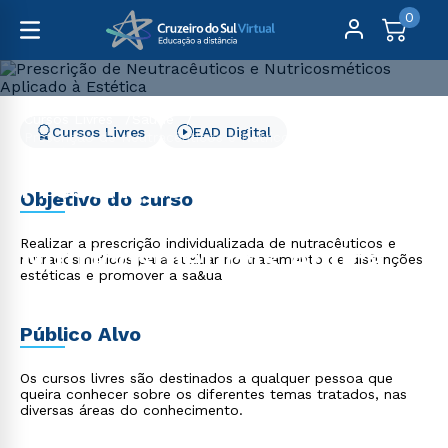
0
Cursos Livres
Saúde
Cursos Livres
EAD Digital
Prescrição de Neutracêuticos e Nutricosméticos Aplicado
à Estética
Prescrição de
Objetivo do curso
Neutracêuticos e
Realizar a prescrição individualizada de nutracêuticos e
Nutricosméticos Aplicado
nutracósmeticos para auxiliar no tratamento de disfunções
estéticas e promover a sa&ua
à Estética
Público Alvo
Os cursos livres são destinados a qualquer pessoa que
queira conhecer sobre os diferentes temas tratados, nas
diversas áreas do conhecimento.