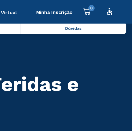
0
Minha Inscrição
 Virtual
Dúvidas
eridas e