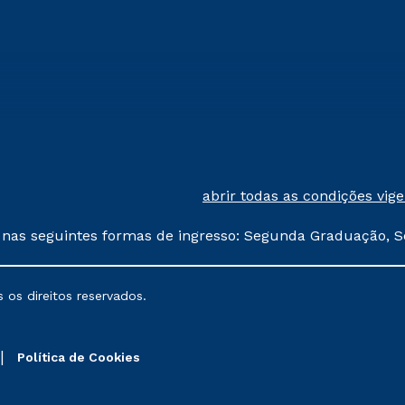
abrir todas as condições vig
 nas seguintes formas de ingresso: Segunda Graduação, S
comerciais oferecidos serão
 os direitos reservados.
nais poderão sofrer alterações nos períodos de rematríc
Política de Cookies