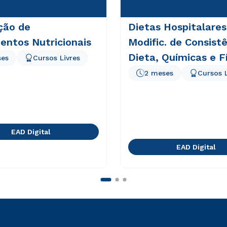
ção de
Dietas Hospitalares
entos Nutricionais
Modific. de Consist
Dieta, Químicas e F
ses
Cursos Livres
2 meses
Cursos L
EAD Digital
EAD Digital