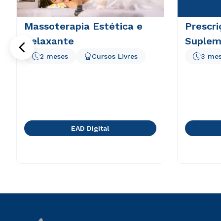
Massoterapia Estética e
Prescri
Relaxante
Suplem
2 meses
Cursos Livres
3 me
EAD Digital