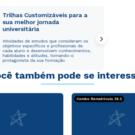
Trilhas Customizáveis para a
sua melhor jornada
universitária
Rápido e fácil
Rápido e fácil
Atividades de estudos que consideram os
WhatsApp
WhatsApp
objetivos específicos e profissionais de
ou
ou
cada aluno e desenvolvem conhecimentos,
habilidades e atitudes, tornando-o
protagonista da sua formação
cê também pode se interes
Estou de acordo com a
Estou de acordo com a
Política de Privacidade.
Política de Privacidade.
e
e
Combo Rematrícula 26.2
autorizo que meus dados sejam utilizados para o
autorizo que meus dados sejam utilizados para o
envio de conteúdos da Cruzeiro do Sul.
envio de conteúdos da Cruzeiro do Sul.