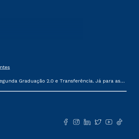
entes
egunda Graduação 2.0 e Transferência. Já para as
ula conforme exposto no contrato de prestação de