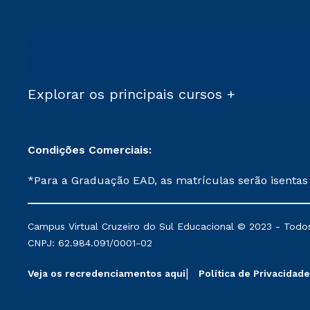
Explorar os principais cursos +
Condições Comerciais:
*Para a Graduação EAD, as matrículas serão isentas
demais, a taxa de matrícula será de R$ 49. *Para a Pós-graduação EAD, as ofertas mencionadas são referentes aos cursos: Ensino Religioso, Geografia para a
Docência e Metodologia do Ensino de História: Questões Atuais. **Semipresencial é um formato do Ensino a Distância. **Descontos 
Campus Virtual Cruzeiro do Sul Educacional © 2023 - Todos
mantidos conforme negociação. Descontos institucio
CNPJ: 62.984.091/0001-02
serviços.
Veja os recredenciamentos aqui
Política de Privacidade