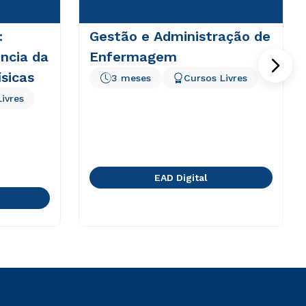
:
Gestão e Administração de
ência da
Enfermagem
ísicas
3 meses
Cursos Livres
ivres
EAD Digital