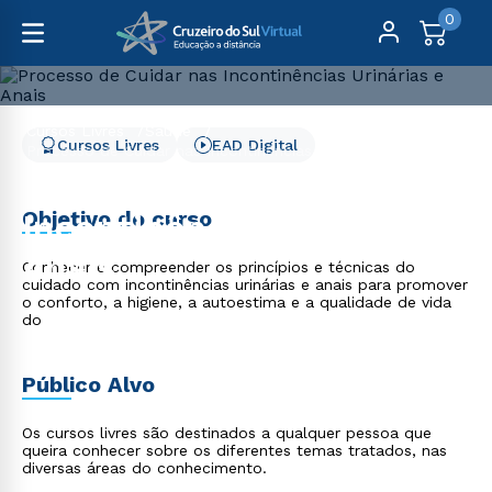
0
Cursos Livres
Saúde
Cursos Livres
EAD Digital
Processo de Cuidar nas Incontinências Urinárias e Anais
Processo de Cuidar nas
Objetivo do curso
Incontinências Urinárias e
Anais
Conhecer e compreender os princípios e técnicas do
cuidado com incontinências urinárias e anais para promover
o conforto, a higiene, a autoestima e a qualidade de vida
do
Público Alvo
Os cursos livres são destinados a qualquer pessoa que
queira conhecer sobre os diferentes temas tratados, nas
diversas áreas do conhecimento.