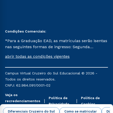
Condições Comerciais:
*Para a Graduação EAD, as matrículas serão isentas
nas seguintes formas de ingresso: Segunda
Graduação, Segunda Graduação 2.0 e Transferência.
abrir todas as condições vigentes
Já para as demais, a taxa de matrícula será de R$
49. *Para a Pós-graduação EAD, as ofertas
mencionadas são referentes aos cursos: Ensino
Campus Virtual Cruzeiro do Sul Educacional © 2026 -
Religioso, Geografia para a Docência e Metodologia
Todos os direitos reservados.
do Ensino de História: Questões Atuais.
CNPJ: 62.984.091/0001-02
Veja os
Política de
Política de
recredenciamentos
Privacidade
Cookies
aqui
Diferenciais Cruzeiro do Sul
Como se matricular
Dúv