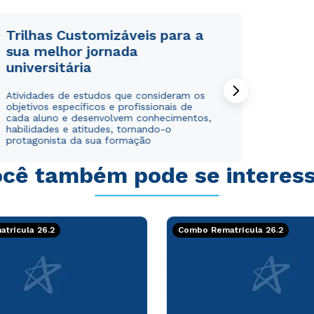
Trilhas Customizáveis para a
sua melhor jornada
universitária
Rápido e fácil
Rápido e fácil
Atividades de estudos que consideram os
WhatsApp
WhatsApp
objetivos específicos e profissionais de
ou
ou
cada aluno e desenvolvem conhecimentos,
habilidades e atitudes, tornando-o
protagonista da sua formação
cê também pode se interes
Estou de acordo com a
Estou de acordo com a
Política de Privacidade.
Política de Privacidade.
e
e
trícula 26.2
Combo Rematrícula 26.2
autorizo que meus dados sejam utilizados para o
autorizo que meus dados sejam utilizados para o
envio de conteúdos da Cruzeiro do Sul.
envio de conteúdos da Cruzeiro do Sul.