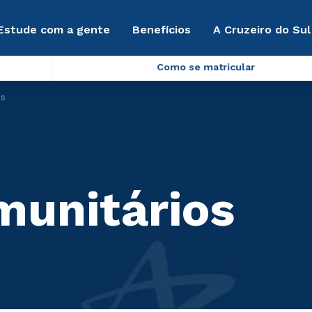
Estude com a gente
Benefícios
A Cruzeiro do Sul
Como se matricular
os
munitários