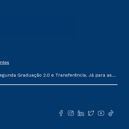
entes
egunda Graduação 2.0 e Transferência. Já para as
ula conforme exposto no contrato de prestação de