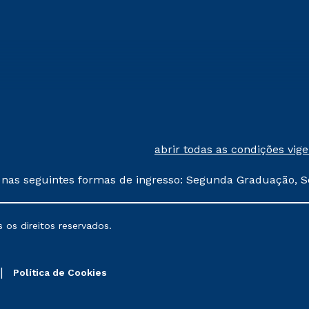
abrir todas as condições vig
 nas seguintes formas de ingresso: Segunda Graduação, S
comerciais oferecidos serão
 os direitos reservados.
nais poderão sofrer alterações nos períodos de rematríc
Política de Cookies