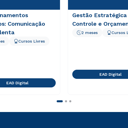
onamentos
Gestão Estratégica
vos: Comunicação
Controle e Orçame
lenta
2 meses
Cursos L
es
Cursos Livres
EAD Digital
EAD Digital