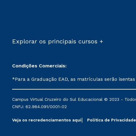
Explorar os principais cursos +
Condições Comerciais:
*Para a Graduação EAD, as matrículas serão isentas
demais, a taxa de matrícula será de R$ 49. *Para a Pós-graduação EAD, as ofertas mencionadas são referentes aos cursos: Ensino Religioso, Geografia para a
Docência e Metodologia do Ensino de História: Questões Atuais. **Semipresencial é um formato do Ensino a Distância. **Descontos 
Campus Virtual Cruzeiro do Sul Educacional © 2023 - Todos
mantidos conforme negociação. Descontos institucio
CNPJ: 62.984.091/0001-02
serviços.
Veja os recredenciamentos aqui
Política de Privacidade