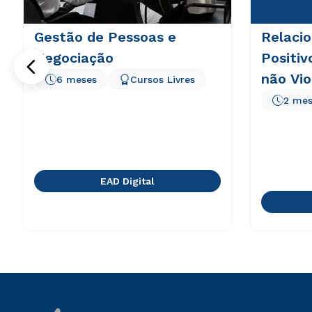
Gestão de Pessoas e
Relaci
Negociação
Positi
não Vio
6 meses
Cursos Livres
2 mes
EAD Digital